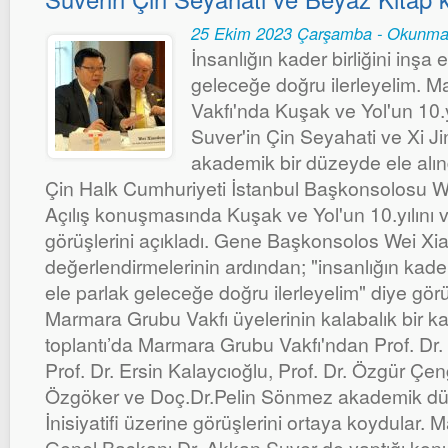
25 Ekim 2023 Çarşamba - Okunma
İnsanlığın kader birliğini inşa 
geleceğe doğru ilerleyelim. 
Vakfı'nda Kuşak ve Yol'un 10.yı
Suver'in Çin Seyahati ve Xi Ji
akademik bir düzeyde ele alınd
Çin Halk Cumhuriyeti İstanbul Başkonsolosu W
Açılış konuşmasında Kuşak ve Yol'un 10.yılını 
görüşlerini açıkladı. Gene Başkonsolos Wei Xi
değerlendirmelerinin ardından; "insanlığın kader 
ele parlak geleceğe doğru ilerleyelim" diye görüş
Marmara Grubu Vakfı üyelerinin kalabalık bir katı
toplantı’da Marmara Grubu Vakfı'ndan Prof. Dr
Prof. Dr. Ersin Kalaycıoğlu, Prof. Dr. Özgür Çen
Özgöker ve Doç.Dr.Pelin Sönmez akademik dü
İnisiyatifi üzerine görüşlerini ortaya koydular.