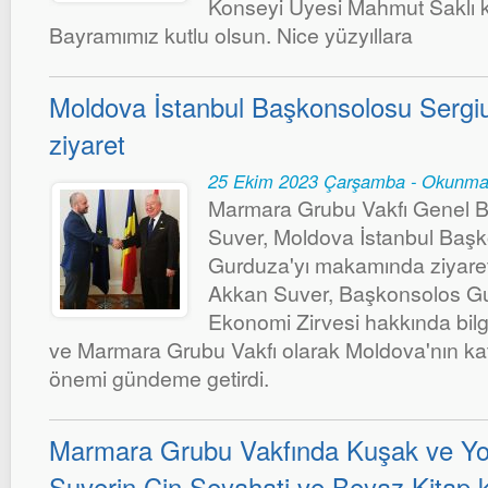
Konseyi Üyesi Mahmut Saklı ka
Bayramımız kutlu olsun. Nice yüzyıllara
Moldova İstanbul Başkonsolosu Serg
ziyaret
25 Ekim 2023 Çarşamba - Okunma
Marmara Grubu Vakfı Genel B
Suver, Moldova İstanbul Baş
Gurduza'yı makamında ziyaret e
Akkan Suver, Başkonsolos Gu
Ekonomi Zirvesi hakkında bi
ve Marmara Grubu Vakfı olarak Moldova'nın katı
önemi gündeme getirdi.
Marmara Grubu Vakfında Kuşak ve Yol
Suverin Çin Seyahati ve Beyaz Kitap 