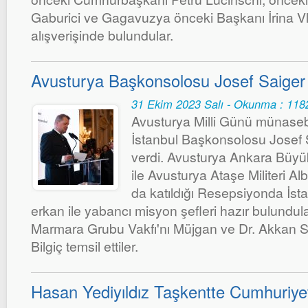
Gaburici ve Gagavuzya önceki Başkanı İrina Vl
alışverişinde bulundular.
Avusturya Başkonsolosu Josef Saiger
31 Ekim 2023 Salı - Okunma : 118
Avusturya Milli Günü münaseb
İstanbul Başkonsolosu Josef 
verdi. Avusturya Ankara Büyük
ile Avusturya Ataşe Militeri 
da katıldığı Resepsiyonda İst
erkan ile yabancı misyon şefleri hazır bulundu
Marmara Grubu Vakfı'nı Müjgan ve Dr. Akkan Suv
Bilgiç temsil ettiler.
Hasan Yediyıldız Taşkentte Cumhuriye