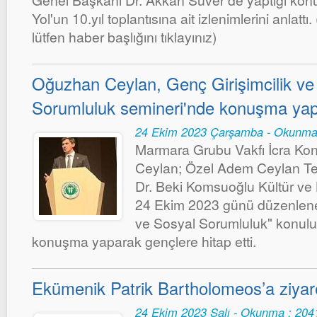
Genel Başkanı Dr. Akkan Suver de yaptığı k
Yol'un 10.yıl toplantısına ait izlenimlerini anlatt
lütfen haber başlığını tıklayınız)
Oğuzhan Ceylan, Genç Girişimcilik ve
Sorumluluk semineri'nde konuşma yap
24 Ekim 2023 Çarşamba - Okunma
Marmara Grubu Vakfı İcra Ko
Ceylan; Özel Adem Ceylan Tekn
Dr. Beki Komsuoğlu Kültür ve
24 Ekim 2023 günü düzenlenen
ve Sosyal Sorumluluk" konulu
konuşma yaparak gençlere hitap etti.
Ekümenik Patrik Bartholomeos’a ziyar
24 Ekim 2023 Salı - Okunma : 204