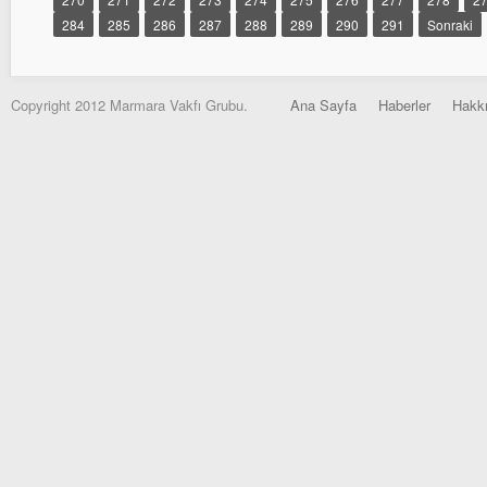
284
285
286
287
288
289
290
291
Sonraki
Copyright 2012 Marmara Vakfı Grubu.
Ana Sayfa
Haberler
Hakk