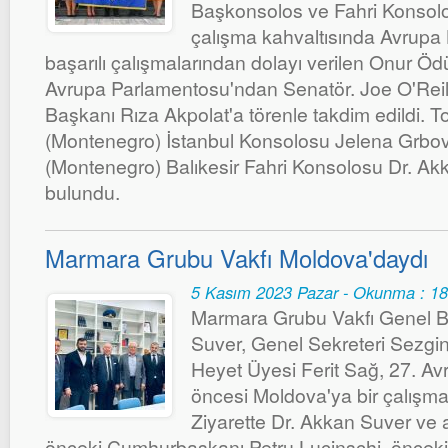
Başkonsolos ve Fahri Konsolo
çalışma kahvaltısında Avrupa 
başarılı çalışmalarından dolayı verilen Onur Öd
Avrupa Parlamentosu'ndan Senatör. Joe O'Reill
Başkanı Rıza Akpolat'a törenle takdim edildi. 
(Montenegro) İstanbul Konsolosu Jelena Grbov
(Montenegro) Balıkesir Fahri Konsolosu Dr. Ak
bulundu.
Marmara Grubu Vakfı Moldova'daydı
5 Kasım 2023 Pazar - Okunma : 1
Marmara Grubu Vakfı Genel B
Suver, Genel Sekreteri Sezgin 
Heyet Üyesi Ferit Sağ, 27. A
öncesi Moldova'ya bir çalışma 
Ziyarette Dr. Akkan Suver ve 
önceki Cumhurbaşkanı Petru Lucinschi, önceki