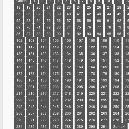
Önceki
1
2
3
4
5
6
7
8
9
10
11
1
18
19
20
21
22
23
24
25
26
27
28
35
36
37
38
39
40
41
42
43
44
45
52
53
54
55
56
57
58
59
60
61
62
69
70
71
72
73
74
75
76
77
78
79
86
87
88
89
90
91
92
93
94
95
96
102
103
104
105
106
107
108
109
110
1
116
117
118
119
120
121
122
123
124
1
130
131
132
133
134
135
136
137
138
1
144
145
146
147
148
149
150
151
152
1
158
159
160
161
162
163
164
165
166
1
172
173
174
175
176
177
178
179
180
1
186
187
188
189
190
191
192
193
194
1
200
201
202
203
204
205
206
207
208
2
214
215
216
217
218
219
220
221
222
2
228
229
230
231
232
233
234
235
236
2
242
243
244
245
246
247
248
249
250
2
256
257
258
259
260
261
262
263
264
2
270
271
272
273
274
275
276
277
278
2
284
285
286
287
288
289
290
291
Sonraki