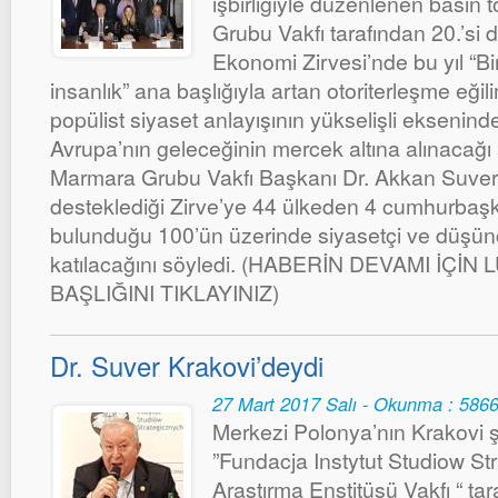
işbirliğiyle düzenlenen basın
Grubu Vakfı tarafından 20.’si
Ekonomi Zirvesi’nde bu yıl “Bi
insanlık” ana başlığıyla artan otoriterleşme eğili
popülist siyaset anlayışının yükselişli eksenin
Avrupa’nın geleceğinin mercek altına alınacağı 
Marmara Grubu Vakfı Başkanı Dr. Akkan Suver,
desteklediği Zirve’ye 44 ülkeden 4 cumhurbaşk
bulunduğu 100’ün üzerinde siyasetçi ve düşün
katılacağını söyledi. (HABERİN DEVAMI İÇİ
BAŞLIĞINI TIKLAYINIZ)
Dr. Suver Krakovi’deydi
27 Mart 2017 Salı - Okunma : 586
Merkezi Polonya’nın Krakovi 
”Fundacja Instytut Studiow Str
Araştırma Enstitüsü Vakfı “ tar