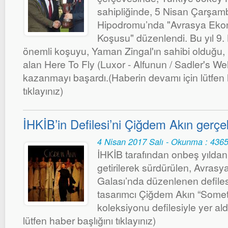
sahipliğinde, 5 Nisan Çarşam
Hipodromu’nda "Avrasya Ekon
Koşusu" düzenlendi. Bu yıl 9. 
önemli koşuyu, Yaman Zingal'ın sahibi olduğu, 
alan Here To Fly (Luxor - Alfunun / Sadler's Wel
kazanmayı başardı.(Haberin devamı için lütfen 
tıklayınız)
İHKİB’in Defilesi’ni Çiğdem Akın gerçek
4 Nisan 2017 Salı - Okunma : 436
İHKİB tarafından onbeş yıldan
getirilerek sürdürülen, Avrasy
Galası’nda düzenlenen defiles
tasarımcı Çiğdem Akın “Somet
koleksiyonu defilesiyle yer ald
lütfen haber başlığını tıklayınız)