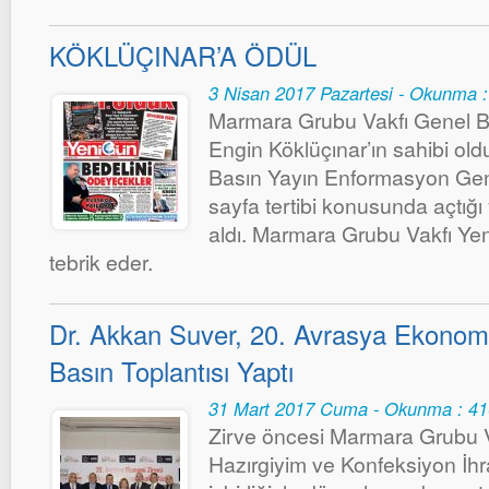
KÖKLÜÇINAR’A ÖDÜL
3 Nisan 2017 Pazartesi - Okunma 
Marmara Grubu Vakfı Genel B
Engin Köklüçınar’ın sahibi ol
Basın Yayın Enformasyon Ge
sayfa tertibi konusunda açtığı 
aldı. Marmara Grubu Vakfı Yen
tebrik eder.
Dr. Akkan Suver, 20. Avrasya Ekonomi Zi
Basın Toplantısı Yaptı
31 Mart 2017 Cuma - Okunma : 4
Zirve öncesi Marmara Grubu V
Hazırgiyim ve Konfeksiyon İhrac