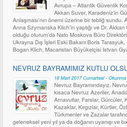
Avrupa – Atlantik Güvenlik Kon
Akkan Suver, Karadeniz’in Gü
Anlaşması’nın önemi üzerine bir tebliğ sundu. Aç
Anna Szymanska Klich’in yaptığı ve Dr. Akkan
olduğu oturum’da Nato Moskova Büro Direktör
Ukrayna Dış İşleri Eski Bakanı Boris Tarasyuk,
Bogan Klich, Macaristan Büyükelçisi Istvan Gya
NEVRUZ BAYRAMIMIZ KUTLU OLS
18 Mart 2017 Cumartesi - Okunma 
Nevruz Bayramındayız. Nevru
kısaca Nevruz Azeriler, Anadol
Arnavutlar, Farslar, Gürcüler, 
Kazaklar, Kırgızlar, Kürtler, Öz
Türkmenler ve Zazalar tarafın
geleneksel yeni yıl ya da doğanın uyanışı ve b