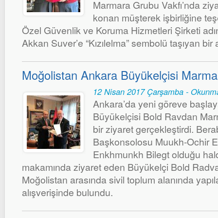
Marmara Grubu Vakfı’nda ziya
konan müşterek işbirliğine teşe
Özel Güvenlik ve Koruma Hizmetleri Şirketi ad
Akkan Suver’e “Kızılelma” sembolü taşıyan bir 
Moğolistan Ankara Büyükelçisi Marma
12 Nisan 2017 Çarşamba - Okunma
Ankara’da yeni göreve başla
Büyükelçisi Bold Ravdan Mar
bir ziyaret gerçekleştirdi. Ber
Başkonsolosu Muukh-Ochir E
Enkhmunkh Bilegt olduğu hald
makamında ziyaret eden Büyükelçi Bold Radvan
Moğolistan arasında sivil toplum alanında yapılab
alışverişinde bulundu.