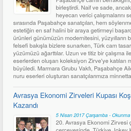
birleştirdi. Naif ve sade, anca
heyecan verici çalışmalarını ser
sırasında Paşabahçe sanatçıları, hem söylenme
estetiğin en saf halini bir araya getirmeyi başa
ürünleri günümüzün modernitesini, yüzyılların bi
felsefi bakışla bizlere sunarken, Türk cam tasa
yüzümüzü ağarttılar. Uzun ve titiz bir çalışma 
eserlerden oluşan koleksiyon Zirve'ye katılan mi
büyüledi. Marmara Grubu Vakfı, Paşabahçe Ail
nuru eserleri oluşturan sanatçılarımıza minnettar
Avrasya Ekonomi Zirveleri Kupası Ko
Kazandı
5 Nisan 2017 Çarşamba - Okunma 
20. Avrasya Ekonomi Zirvesi ç
çerçevesinde, Türkiye Jokey 