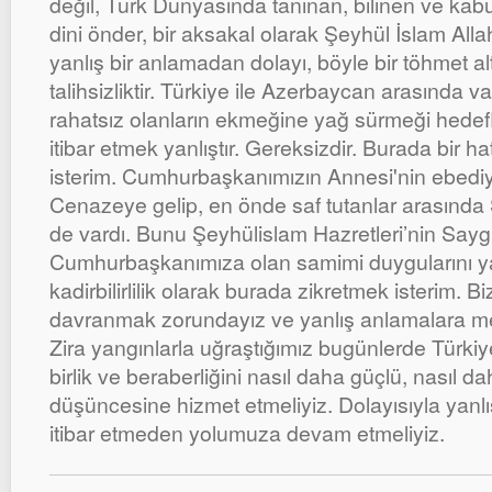
değil, Türk Dünyasında tanınan, bilinen ve kabul
dini önder, bir aksakal olarak Şeyhül İslam Al
yanlış bir anlamadan dolayı, böyle bir töhmet al
talihsizliktir. Türkiye ile Azerbaycan arasında v
rahatsız olanların ekmeğine yağ sürmeği hedef
itibar etmek yanlıştır. Gereksizdir. Burada bir 
isterim. Cumhurbaşkanımızın Annesi'nin ebediye
Cenazeye gelip, en önde saf tutanlar arasında 
de vardı. Bunu Şeyhülislam Hazretleri’nin Say
Cumhurbaşkanımıza olan samimi duygularını ya
kadirbilirlilik olarak burada zikretmek isterim. B
davranmak zorundayız ve yanlış anlamalara m
Zira yangınlarla uğraştığımız bugünlerde Türkiy
birlik ve beraberliğini nasıl daha güçlü, nasıl daha
düşüncesine hizmet etmeliyiz. Dolayısıyla yanl
itibar etmeden yolumuza devam etmeliyiz.