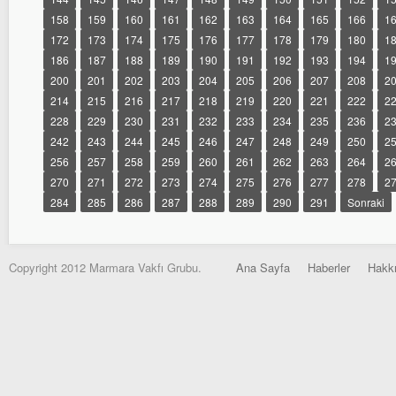
158
159
160
161
162
163
164
165
166
1
172
173
174
175
176
177
178
179
180
1
186
187
188
189
190
191
192
193
194
1
200
201
202
203
204
205
206
207
208
2
214
215
216
217
218
219
220
221
222
2
228
229
230
231
232
233
234
235
236
2
242
243
244
245
246
247
248
249
250
2
256
257
258
259
260
261
262
263
264
2
270
271
272
273
274
275
276
277
278
2
284
285
286
287
288
289
290
291
Sonraki
Copyright 2012 Marmara Vakfı Grubu.
Ana Sayfa
Haberler
Hakk