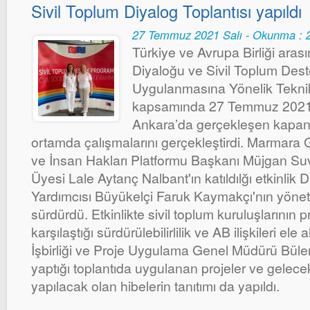
Sivil Toplum Diyalog Toplantısı yapıldı
27 Temmuz 2021 Salı - Okunma : 
Türkiye ve Avrupa Birliği aras
Diyaloğu ve Sivil Toplum Dest
Uygulanmasına Yönelik Teknik
kapsamında 27 Temmuz 2021, 
Ankara’da gerçekleşen kapanış e
ortamda çalışmalarını gerçekleştirdi. Marmara
ve İnsan Hakları Platformu Başkanı Müjgan Su
Üyesi Lale Aytanç Nalbant'ın katıldılğı etkinlik 
Yardımcısı Büyükelçi Faruk Kaymakçı'nın yönet
sürdürdü. Etkinlikte sivil toplum kuruluşlarının
karşılaştığı sürdürülebilirlilik ve AB ilişkileri ele 
İşbirliği ve Proje Uygulama Genel Müdürü Bülen
yaptığı toplantıda uygulanan projeler ve gelece
yapılacak olan hibelerin tanıtımı da yapıldı.