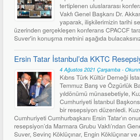
tertiplenen uluslararası konf
Vakfı Genel Başkanı Dr. Akka
yaparak, ilişkilerimizin tarihi 
üzerinden gerçekleşen konferans CPACCF tarafı
Suver'in konuşma metnini aşağıda bulacaksınız
Ersin Tatar İstanbul’da KKTC Resepsiy
4 Ağustos 2021 Çarşamba - Okunm
Kıbrıs Türk Kültür Derneği İst
Temmuz Barış ve Özgürlük Bay
yıldönümü münasebetiyle, Kuz
Cumhuriyeti İstanbul Başkon
bir resepsiyon düzenledi. Kuz
Cumhuriyeti Cumhurbaşkanı Ersin Tatar’ın onur
resepsiyon’da Marmara Grubu Vakfı’ndan Gen
Suver, Sevinç Köklüçınar, Engin Köklüçınar ve