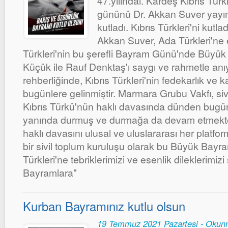
47.yılındal. Kardeş Kıbrıs Türk
gününü Dr. Akkan Suver yayınl
kutladı. Kıbrıs Türkleri'ni kutl
Akkan Suver, Ada Türkleri'ne es
Türkleri'nin bu şerefli Bayram Günü'nde Büyük
Küçük ile Rauf Denktaş'ı saygı ve rahmetle an
rehberliğinde, Kıbrıs Türkleri'nin fedekarlık ve 
bugünlere gelinmiştir. Marmara Grubu Vakfı, sivi
Kıbrıs Türkü'nün haklı davasında dünden bugüne
yanında durmuş ve durmağa da devam etmekted
haklı davasını ulusal ve uluslararası her platf
bir sivil toplum kuruluşu olarak bu Büyük Bayr
Türkleri'ne tebriklerimizi ve esenlik dileklerimi
Bayramlara"
Kurban Bayramınız kutlu olsun
19 Temmuz 2021 Pazartesi - Okun