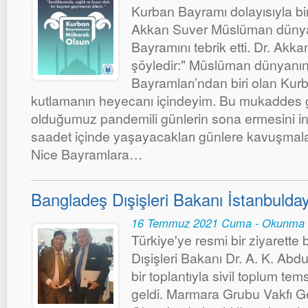
Kurban Bayramı dolayısıyla bi
Akkan Suver Müslüman dünya
Bayramını tebrik etti. Dr. Akka
şöyledir:" Müslüman dünyanın
Bayramları’ndan biri olan Kur
kutlamanın heyecanı içindeyim. Bu mukaddes
olduğumuz pandemili günlerin sona ermesini in
saadet içinde yaşayacakları günlere kavuşmala
Nice Bayramlara…
Bangladeş Dışişleri Bakanı İstanbulday
16 Temmuz 2021 Cuma - Okunma 
Türkiye'ye resmi bir ziyarett
Dışişleri Bakanı Dr. A. K. A
bir toplantıyla sivil toplum tems
geldi. Marmara Grubu Vakfı Ge