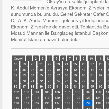
Okray'ın da katıldığı toplantıda
K. Abdul Momen'e Avrasya Ekonomi Zirveleri h
sunumunda bulunuldu. Genel Sekreter Cafer Ok
Dr. A. K. Abdul Momen'i gelecek yıl tertiplenec
Ekonomi Zirvesi’ne de davet etti. Toplantıda B
Mosud Mannan ile Bangladeş İstanbul Başk
Monirul Islam da hazır bulundular.
Önceki
1
2
3
4
5
6
7
8
9
10
11
1
18
19
20
21
22
23
24
25
26
27
28
35
36
37
38
39
40
41
42
43
44
45
52
53
54
55
56
57
58
59
60
61
62
69
70
71
72
73
74
75
76
77
78
79
86
87
88
89
90
91
92
93
94
95
96
102
103
104
105
106
107
108
109
110
1
116
117
118
119
120
121
122
123
124
1
130
131
132
133
134
135
136
137
138
1
144
145
146
147
148
149
150
151
152
1