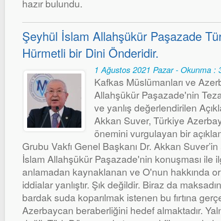
hazır bulundu.
Şeyhül İslam Allahşükür Paşazade Tü
Hürmetli bir Dini Önderidir.
1 Ağustos 2021 Pazar - Okunma : 
Kafkas Müslümanları ve Azer
Allahşükür Paşazade'nin Tezap
ve yanlış değerlendirilen Açıkla
Akkan Suver, Türkiye Azerba
önemini vurgulayan bir açıkl
Grubu Vakfı Genel Başkanı Dr. Akkan Suver’in 
İslam Allahşükür Paşazade'nin konuşması ile ilgil
anlamadan kaynaklanan ve O'nun hakkında ort
iddialar yanlıştır. Şık değildir. Biraz da maksadını
bardak suda koparılmak istenen bu fırtına gerçe
Azerbaycan beraberliğini hedef almaktadır. Ya