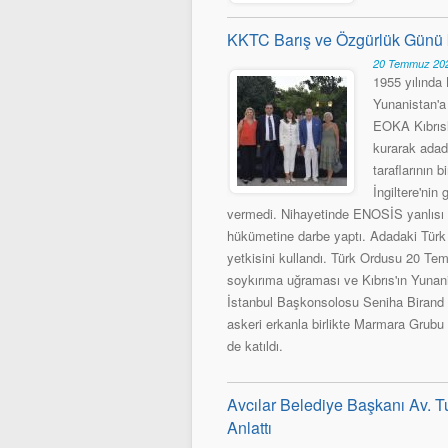
KKTC Barış ve Özgürlük Günü 
20 Temmuz 202
1955 yılında 
Yunanistan'a
EOKA Kıbrıslı
kurarak adada
taraflarının
İngiltere'ni
vermedi. Nihayetinde ENOSİS yanlıs
hükümetine darbe yaptı. Adadaki Türk v
yetkisini kullandı. Türk Ordusu 20 Temm
soykırıma uğraması ve Kıbrıs'ın Yunan
İstanbul Başkonsolosu Seniha Birand 
askeri erkanla birlikte Marmara Grubu 
de katıldı.
Avcılar Belediye Başkanı Av. Tu
Anlattı