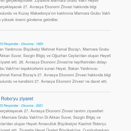
eti gerçekleştirdiler. Ziyarette Marmara Grubu Vakfı Heyeti
gerçekleşecek 27. Avrasya Ekonomi Zirvesi hakkında bilgi
ulundu ve Kuzey Makedonya’nın katılımına Marmara Grubu Vakfı
en yüksek önemi gündeme getirdiler.
3 Perşembe - Okunma : 1820
kan Yardımcısı Büyükelçi Mehmet Kemal Bozay'ı, Marmara Grubu
. Akkan Suver, Sezgin Bilgiç ve Oğuzhan Ceylan'dan oluşan Heyeti
yaret etti. 26. Avrasya Ekonomi Zirvesi'ne teşriflerinden dolayı
u Vakfı'nın teşekkürlerini sunan Heyet, Bakan Yardımcısı
hmet Kemal Bozay'a 27. Avrasya Ekonomi Zirvesi hakkında bilgi
lundu ve kendisini 27. Avrasya Ekonomi Zirvesi' ne davet etti.
 Robo'yu ziyaret
3 Perşembe - Okunma : 2021
gerçekleşecek 27. Avrasya Ekonomi Zirvesi tanıtım ziyaretleri
 Marmara Grubu Vakfı'nın Dr.Akkan Suver, Sezgin Bilgiç ve
an'dan oluşan Heyeti Arnavutluk Büyükelçisi Kastriot Robo'yu
yaret etti. Ziyarette Heyet Üyeleri Büyükelçi'ye, Cumhurbaşkanı