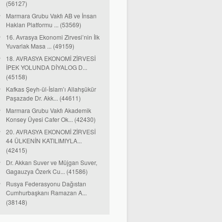
(56127)
Marmara Grubu Vakfı AB ve İnsan
Hakları Platformu ... (53569)
16. Avrasya Ekonomi Zirvesi’nin İlk
Yuvarlak Masa ... (49159)
18. AVRASYA EKONOMİ ZİRVESİ
İPEK YOLUNDA DİYALOG D...
(45158)
Kafkas Şeyh-ül-İslam’ı Allahşükür
Paşazade Dr. Akk... (44611)
Marmara Grubu Vakfı Akademik
Konsey Üyesi Cafer Ok... (42430)
20. AVRASYA EKONOMİ ZİRVESİ
44 ÜLKENİN KATILIMIYLA...
(42415)
Dr. Akkan Suver ve Müjgan Suver,
Gagauzya Özerk Cu... (41586)
Rusya Federasyonu Dağıstan
Cumhurbaşkanı Ramazan A...
(38148)