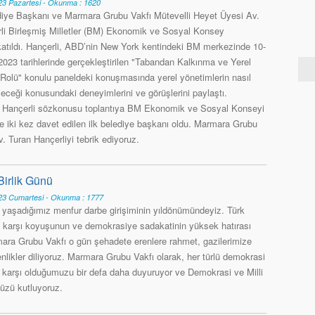
3 Pazartesi - Okunma : 1620
diye Başkanı ve Marmara Grubu Vakfı Mütevelli Heyet Üyesi Av.
li Birleşmiş Milletler (BM) Ekonomik ve Sosyal Konsey
 katıldı. Hançerli, ABD’nin New York kentindeki BM merkezinde 10-
23 tarihlerinde gerçekleştirilen "Tabandan Kalkınma ve Yerel
 Rolü" konulu paneldeki konuşmasında yerel yönetimlerin nasıl
eceği konusundaki deneyimlerini ve görüşlerini paylaştı.
tan Hançerli sözkonusu toplantıya BM Ekonomik ve Sosyal Konseyi
 iki kez davet edilen ilk belediye başkanı oldu. Marmara Grubu
. Turan Hançerliyi tebrik ediyoruz.
irlik Günü
3 Cumartesi - Okunma : 1777
e yaşadığımız menfur darbe girişiminin yıldönümündeyiz. Türk
sil karşı koyuşunun ve demokrasiye sadakatinin yüksek hatırası
ra Grubu Vakfı o gün şehadete erenlere rahmet, gazilerimize
nlikler diliyoruz. Marmara Grubu Vakfı olarak, her türlü demokrasi
e karşı olduğumuzu bir defa daha duyuruyor ve Demokrasi ve Milli
üzü kutluyoruz.