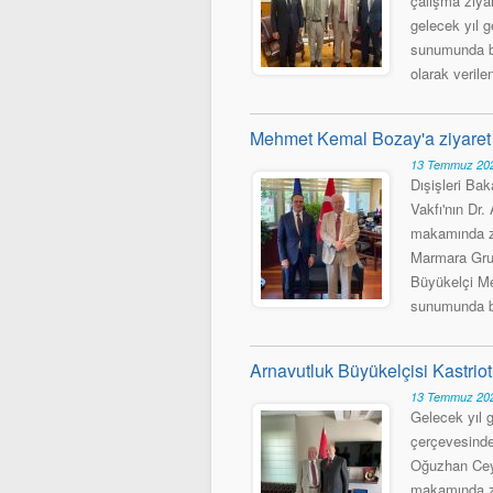
çalışma ziyar
gelecek yıl 
sunumunda b
olarak veril
Mehmet Kemal Bozay'a ziyaret
13 Temmuz 202
Dışişleri Ba
Vakfı'nın Dr
makamında zi
Marmara Grub
Büyükelçi Me
sunumunda bu
Arnavutluk Büyükelçisi Kastriot
13 Temmuz 202
Gelecek yıl 
çerçevesinde
Oğuzhan Ceyl
makamında zi