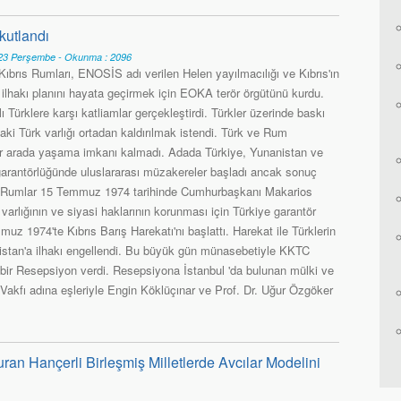
kutlandı
3 Perşembe - Okunma : 2096
Kıbrıs Rumları, ENOSİS adı verilen Helen yayılmacılığı ve Kıbrıs'ın
 ilhakı planını hayata geçirmek için EOKA terör örgütünü kurdu.
 Türklere karşı katliamlar gerçekleştirdi. Türkler üzerinde baskı
ki Türk varlığı ortadan kaldırılmak istendi. Türk ve Rum
 bir arada yaşama imkanı kalmadı. Adada Türkiye, Yunanistan ve
n garantörlüğünde uluslararası müzakereler başladı ancak sonuç
ı Rumlar 15 Temmuz 1974 tarihinde Cumhurbaşkanı Makarios
arlığının ve siyasi haklarının korunması için Türkiye garantör
uz 1974'te Kıbrıs Barış Harekatı'nı başlattı. Harekat ile Türklerin
istan'a ilhakı engellendi. Bu büyük gün münasebetiyle KKTC
bir Resepsiyon verdi. Resepsiyona İstanbul 'da bulunan mülki ve
Vakfı adına eşleriyle Engin Köklüçınar ve Prof. Dr. Uğur Özgöker
ran Hançerli Birleşmiş Milletlerde Avcılar Modelini