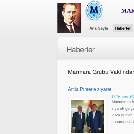
MAR
Ana Sayfa
Haberler
Haberler
Marmara Grubu Vakfında
Attila Pinter'e ziyaret
27 Temmuz 202
Macaristan İ
ziyareti gerç
2024 günleri
sunumunda b