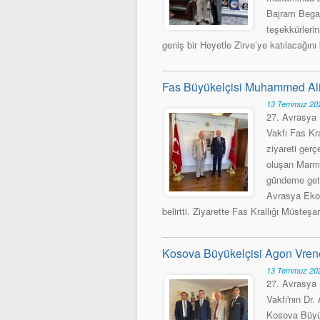
Bajram Begaj
teşekkürleri
geniş bir Heyetle Zirve’ye katılacağını b
Fas Büyükelçisi Muhammed Ali 
13 Temmuz 202
27. Avrasya 
Vakfı Fas Kr
ziyareti ger
oluşan Marma
gündeme geti
Avrasya Ekono
belirtti. Ziyarette Fas Krallığı Müsteş
Kosova Büyükelçisi Agon Vrene
13 Temmuz 202
27. Avrasya 
Vakfı'nın Dr
Kosova Büyüke