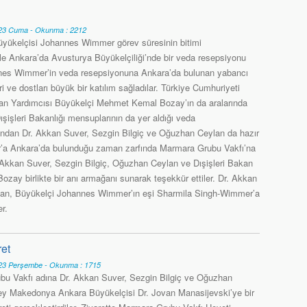
3 Cuma - Okunma : 2212
yükelçisi Johannes Wimmer görev süresinin bitimi
e Ankara’da Avusturya Büyükelçiliği’nde bir veda resepsiyonu
nes Wimmer’in veda resepsiyonuna Ankara’da bulunan yabancı
i ve dostları büyük bir katılım sağladılar. Türkiye Cumhuriyeti
kan Yardımcısı Büyükelçi Mehmet Kemal Bozay’ın da aralarında
şişleri Bakanlığı mensuplarının da yer aldığı veda
ndan Dr. Akkan Suver, Sezgin Bilgiç ve Oğuzhan Ceylan da hazır
’a Ankara’da bulunduğu zaman zarfında Marmara Grubu Vakfı’na
 Akkan Suver, Sezgin Bilgiç, Oğuzhan Ceylan ve Dışişleri Bakan
ay birlikte bir anı armağanı sunarak teşekkür ettiler. Dr. Akkan
lan, Büyükelçi Johannes Wimmer’ın eşi Sharmila Singh-Wimmer’a
er.
ret
3 Perşembe - Okunma : 1715
u Vakfı adına Dr. Akkan Suver, Sezgin Bilgiç ve Oğuzhan
y Makedonya Ankara Büyükelçisi Dr. Jovan Manasijevski’ye bir