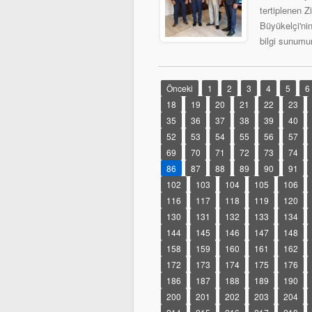
tertiplenen 
Büyükelçi'ni
bilgi sunumu
Önceki
1
2
3
4
5
6
18
19
20
21
22
23
35
36
37
38
39
40
52
53
54
55
56
57
69
70
71
72
73
74
86
87
88
89
90
91
102
103
104
105
106
116
117
118
119
120
130
131
132
133
134
144
145
146
147
148
158
159
160
161
162
172
173
174
175
176
186
187
188
189
190
200
201
202
203
204