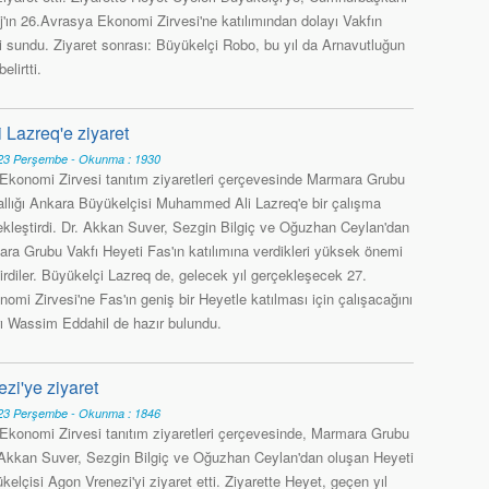
'ın 26.Avrasya Ekonomi Zirvesi'ne katılımından dolayı Vakfın
ni sundu. Ziyaret sonrası: Büyükelçi Robo, bu yıl da Arnavutluğun
elirtti.
Lazreq'e ziyaret
3 Perşembe - Okunma : 1930
Ekonomi Zirvesi tanıtım ziyaretleri çerçevesinde Marmara Grubu
allığı Ankara Büyükelçisi Muhammed Ali Lazreq'e bir çalışma
çekleştirdi. Dr. Akkan Suver, Sezgin Bilgiç ve Oğuzhan Ceylan'dan
ra Grubu Vakfı Heyeti Fas'ın katılımına verdikleri yüksek önemi
rdiler. Büyükelçi Lazreq de, gelecek yıl gerçekleşecek 27.
mi Zirvesi'ne Fas'ın geniş bir Heyetle katılması için çalışacağını
arı Wassim Eddahil de hazır bulundu.
zi'ye ziyaret
3 Perşembe - Okunma : 1846
Ekonomi Zirvesi tanıtım ziyaretleri çerçevesinde, Marmara Grubu
. Akkan Suver, Sezgin Bilgiç ve Oğuzhan Ceylan'dan oluşan Heyeti
lçisi Agon Vrenezi'yi ziyaret etti. Ziyarette Heyet, geçen yıl