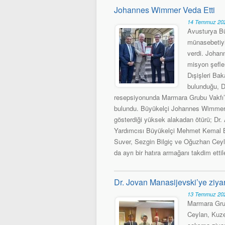
Johannes Wimmer Veda Etti
14 Temmuz 202
Avusturya Bü
münasebetiyl
verdi. Johan
misyon şefler
Dışişleri Ba
bulunduğu, Dı
resepsiyonunda Marmara Grubu Vakfı’
bulundu. Büyükelçi Johannes Wimmer
gösterdiği yüksek alakadan ötürü; Dr.
Yardımcısı Büyükelçi Mehmet Kemal Boz
Suver, Sezgin Bilgiç ve Oğuzhan Cey
da ayrı bir hatıra armağanı takdim ettil
Dr. Jovan Manasijevski’ye ziya
13 Temmuz 202
Marmara Grub
Ceylan, Kuze