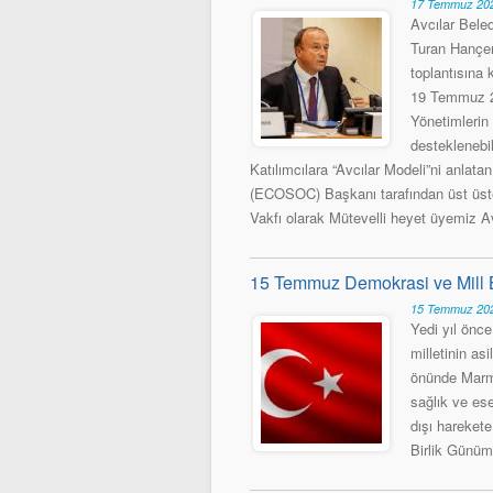
17 Temmuz 202
Avcılar Bele
Turan Hançer
toplantısına
19 Temmuz 20
Yönetimlerin
desteklenebil
Katılımcılara “Avcılar Modeli”ni anla
(ECOSOC) Başkanı tarafından üst üste
Vakfı olarak Mütevelli heyet üyemiz Av
15 Temmuz Demokrasi ve Mill B
15 Temmuz 202
Yedi yıl önc
milletinin a
önünde Marma
sağlık ve ese
dışı hareket
Birlik Günüm