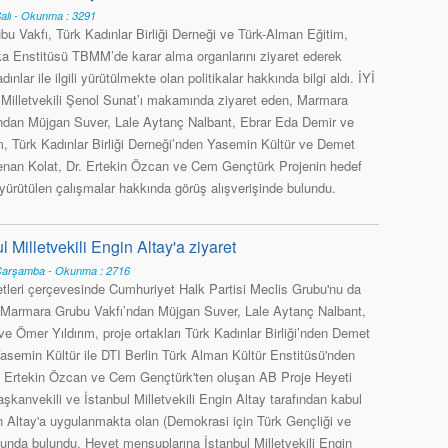
alı - Okunma : 3291
u Vakfı, Türk Kadınlar Birliği Derneği ve Türk-Alman Eğitim,
tika Enstitüsü TBMM’de karar alma organlarını ziyaret ederek
ınlar ile ilgili yürütülmekte olan politikalar hakkında bilgi aldı. İYİ
 Milletvekili Şenol Sunat’ı makamında ziyaret eden, Marmara
ndan Müjgan Suver, Lale Aytanç Nalbant, Ebrar Eda Demir ve
m, Türk Kadınlar Birliği Derneği’nden Yasemin Kültür ve Demet
nan Kolat, Dr. Ertekin Özcan ve Cem Gençtürk Projenin hedef
li yürütülen çalışmalar hakkında görüş alışverişinde bulundu.
Milletvekili Engin Altay'a ziyaret
Çarşamba - Okunma : 2716
leri çerçevesinde Cumhuriyet Halk Partisi Meclis Grubu'nu da
 Marmara Grubu Vakfı’ndan Müjgan Suver, Lale Aytanç Nalbant,
e Ömer Yıldırım, proje ortakları Türk Kadınlar Birliği’nden Demet
asemin Kültür ile DTI Berlin Türk Alman Kültür Enstitüsü'nden
 Ertekin Özcan ve Cem Gençtürk'ten oluşan AB Proje Heyeti
kanvekili ve İstanbul Milletvekili Engin Altay tarafından kabul
gin Altay'a uygulanmakta olan (Demokrasi için Türk Gençliği ve
munda bulundu. Heyet mensuplarına İstanbul Milletvekili Engin