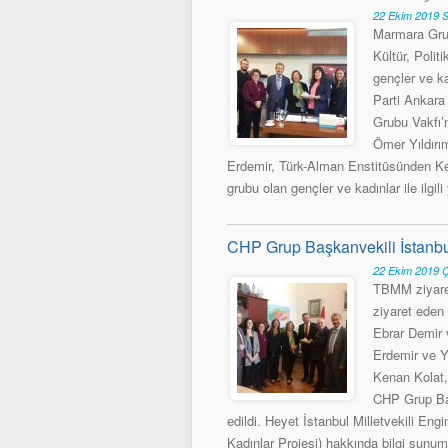
22 Ekim 2019 S
Marmara Grub
Kültür, Poli
gençler ve kad
Parti Ankara
Grubu Vakfı’
Ömer Yıldırı
Erdemir, Türk-Alman Enstitüsünden Ke
grubu olan gençler ve kadınlar ile ilgi
CHP Grup Başkanvekili İstanbul 
22 Ekim 2019 
TBMM ziyaret
ziyaret eden
Ebrar Demir v
Erdemir ve Y
Kenan Kolat,
CHP Grup Baş
edildi. Heyet İstanbul Milletvekili En
Kadınlar Projesi) hakkında bilgi sunu