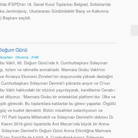
'da IFSPD'nin 18. Genel Kurul Toplantısı Belgrad, Sırbistan'da
rka Jevtimijeviç, Uluslararası Sürdürülebilir Barış ve Kalkınma
) Başkanı seçildi.
 Doğum Günü
azartesi - Okunma : 3166
bu Vakfı, 95. Doğum Günü’nde 9. Cumhurbaşkanı Süleyman
ygı, özlem ve rahmetle anmaktadır. Marmara Grubu Vakfı'nın
ve Avrasya Ekonomi Zirveleri’nin oluşumunda yüksek desteğini
 Cumhurbaşkanı Süleyman Demirel’i şükranla anıyor ve O’nun
u Vakfı hakkındaki bir sözünü yayınlayarak, kendilerine Cenab-ı
t diliyoruz. “Marmara Grubu bir entelektüel platform’dur. Ülke ve
ık görevidir. Bu toplantılara katılanlar bu görevi yaparlar. Örgütlü
güç ve kudret demektir. Bütün misafirleri selamlıyorum ve
 İYİ Parti Isparta Milletvekili ve Süleyman Demirel'in doktoru Dr.
e 1 Kasım 2019 günü Isparta'da Anıt Mezarı’nda büyük bir Anma
mız Süleyman Demirel'in Doğum Günü Anma Etkinliğine Marmara
Turan Sarıgülle ile katıldı. 9. Cumhurbaşkanımız Süleyman