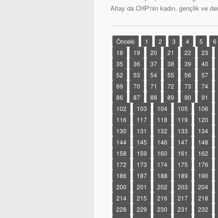
Altay da CHP'nin kadın, gençlik ve de
Önceki
1
2
3
4
5
6
18
19
20
21
22
23
35
36
37
38
39
40
52
53
54
55
56
57
69
70
71
72
73
74
86
87
88
89
90
91
102
103
104
105
106
116
117
118
119
120
130
131
132
133
134
144
145
146
147
148
158
159
160
161
162
172
173
174
175
176
186
187
188
189
190
200
201
202
203
204
214
215
216
217
218
228
229
230
231
232