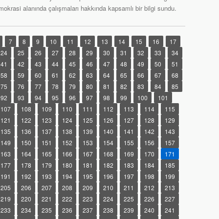
mokrasi alanında çalışmaları hakkında kapsamlı bir bilgi sundu.
7
8
9
10
11
12
13
14
15
16
17
24
25
26
27
28
29
30
31
32
33
34
41
42
43
44
45
46
47
48
49
50
51
58
59
60
61
62
63
64
65
66
67
68
75
76
77
78
79
80
81
82
83
84
85
92
93
94
95
96
97
98
99
100
101
107
108
109
110
111
112
113
114
115
121
122
123
124
125
126
127
128
129
135
136
137
138
139
140
141
142
143
149
150
151
152
153
154
155
156
157
163
164
165
166
167
168
169
170
171
177
178
179
180
181
182
183
184
185
191
192
193
194
195
196
197
198
199
205
206
207
208
209
210
211
212
213
219
220
221
222
223
224
225
226
227
233
234
235
236
237
238
239
240
241