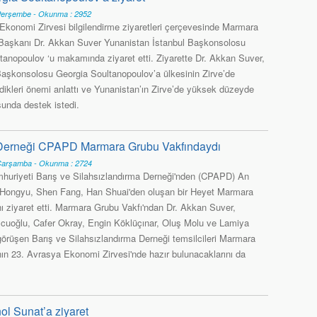
Perşembe - Okunma : 2952
Ekonomi Zirvesi bilgilendirme ziyaretleri çerçevesinde Marmara
Başkanı Dr. Akkan Suver Yunanistan İstanbul Başkonsolosu
tanopoulov ‘u makamında ziyaret etti. Ziyarette Dr. Akkan Suver,
aşkonsolosu Georgia Soultanopoulov’a ülkesinin Zirve’de
rdikleri önemi anlattı ve Yunanistan’ın Zirve’de yüksek düzeyde
sunda destek istedi.
a Derneği CPAPD Marmara Grubu Vakfındaydı
Çarşamba - Okunma : 2724
huriyeti Barış ve Silahsızlandırma Derneği'nden (CPAPD) An
 Hongyu, Shen Fang, Han Shuai'den oluşan bir Heyet Marmara
nı ziyaret etti. Marmara Grubu Vakfı'ndan Dr. Akkan Suver,
cuoğlu, Cafer Okray, Engin Köklüçınar, Oluş Molu ve Lamiya
 görüşen Barış ve Silahsızlandırma Derneği temsilcileri Marmara
nın 23. Avrasya Ekonomi Zirvesi'nde hazır bulunacaklarını da
nol Sunat’a ziyaret