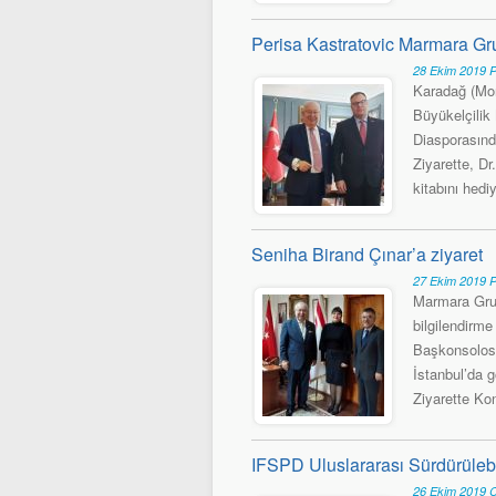
Perisa Kastratovic Marmara Grub
28 Ekim 2019 P
Karadağ (Mon
Büyükelçilik
Diasporasınd
Ziyarette, D
kitabını hediy
Seniha Birand Çınar’a ziyaret
27 Ekim 2019 
Marmara Gru
bilgilendirm
Başkonsolosu
İstanbul’da g
Ziyarette Ko
IFSPD Uluslararası Sürdürülebi
26 Ekim 2019 