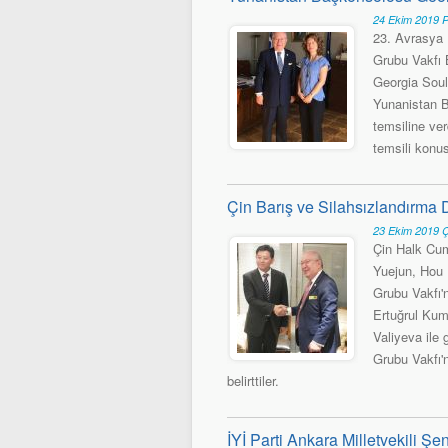
24 Ekim 2019 
23. Avrasya 
Grubu Vakfı 
Georgia Soul
Yunanistan B
temsiline ve
temsili konu
Çin Barış ve Silahsızlandırm
23 Ekim 2019 
Çin Halk Cum
Yuejun, Hou
Grubu Vakfı'
Ertuğrul Kum
Valiyeva ile
Grubu Vakfı'
belirttiler.
İYİ Parti Ankara Milletvekili Şe