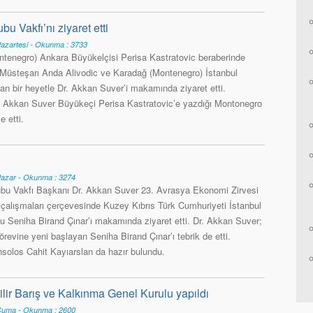
u Vakfı’nı ziyaret etti
azartesi - Okunma : 3733
tenegro) Ankara Büyükelçisi Perisa Kastratovic beraberinde
 Müsteşarı Anda Alivodic ve Karadağ (Montenegro) İstanbul
an bir heyetle Dr. Akkan Suver’i makamında ziyaret etti.
r. Akkan Suver Büyükeçi Perisa Kastratovic’e yazdığı Montonegro
e etti.
Pazar - Okunma : 3274
bu Vakfı Başkanı Dr. Akkan Suver 23. Avrasya Ekonomi Zirvesi
e çalışmaları çerçevesinde Kuzey Kıbrıs Türk Cumhuriyeti İstanbul
 Seniha Birand Çınar’ı makamında ziyaret etti. Dr. Akkan Suver;
örevine yeni başlayan Seniha Birand Çınar’ı tebrik de etti.
nsolos Cahit Kayıarslan da hazır bulundu.
lir Barış ve Kalkınma Genel Kurulu yapıldı
Cuma - Okunma : 2600