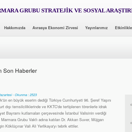
MARA GRUBU STRATEJİK VE SOSYAL ARAŞTI
Hakkımızda
Avrasya Ekonomi Zirvesi
Yayınlarımız
Etkinlikle
n Son Haberler
azartesi - Okunma : 2523
k'ün en büyük eserim dediği Türkiye Cumhuriyeti 96. Şeref Yaşını
urt dışı temsilciliklerinde ve KKTC'de tertiplenen törenlerle idrak
yet Bayramı kutlamaları çerçevesinde İstanbul Valisinin verdiği
Marmara Grubu Vakfı adına katılan Dr. Akkan Suver, Müjgan
n Köklüçınar Vali Ali Yerlikaya'yı tebrik ettiler.