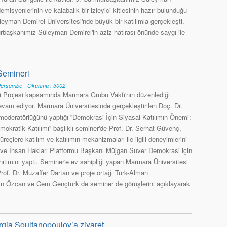
emisyenlerinin ve kalabalık bir izleyici kitlesinin hazır bulunduğu
eyman Demirel Üniversitesi'nde büyük bir katılımla gerçekleşti.
başkanımız Süleyman Demirel'in aziz hatırası önünde saygı ile
Semineri
Perşembe - Okunma : 3002
ği Projesi kapsamında Marmara Grubu Vakfı'nın düzenlediği
evam ediyor. Marmara Üniversitesinde gerçekleştirilen Doç. Dr.
oderatörlüğünü yaptığı ''Demokrasi İçin Siyasal Katılımın Önemi:
okratik Katılımı'' başlıklı seminer'de Prof. Dr. Serhat Güvenç,
reçlere katılım ve katılımın mekanizmaları ile ilgili deneyimlerini
 ve İnsan Hakları Platformu Başkanı Müjgan Suver Demokrasi için
anıtımını yaptı. Seminer'e ev sahipliği yapan Marmara Üniversitesi
rof. Dr. Muzaffer Dartan ve proje ortağı Türk-Alman
kin Özcan ve Cem Gençtürk de seminer de görüşlerini açıklayarak
ia Soultanopoulov’a ziyaret