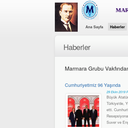
MAR
Ana Sayfa
Haberler
Haberler
Marmara Grubu Vakfında
Cumhuriyetimiz 96 Yaşında
29 Ekim 2019 P
Büyük Atatür
Türkiye'de, Y
etti. Cumhuri
Resepsiyona 
Suver ve Engi