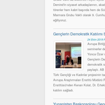
Demirel'in siyaset arkadaşlarının, akad
törenler hem kabri başında hem de Sül
Marmara Grubu Vakfı olarak 9. Cumhur
eğiliyoruz.
Gençlerin Demokratik Katılımı 
24 Ekim 2019 
Avrupa Birli
seminerler d
Yonca Özer m
Gençlerin Dem
demokratik sü
paylaştı. AB
Türk Gençliği ve Kadınlar projesinin t
Avrupa Araştırmaları Enstitü Müdürü P
Enstitüsü'nden Kenan Kolat, Dr. Erte
katılım sağladı.
Yunanistan Başkonsolosu Georg