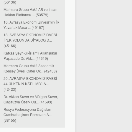
(56136)
Marmara Grubu Vakfı AB ve İnsan
Hakları Platformu ... (53579)
16. Avrasya Ekonomi Zirvesi’nin İlk
Yuvarlak Masa ... (49167)
18. AVRASYA EKONOMİ ZİRVESİ
İPEK YOLUNDA DİYALOG D...
(45166)
Kafkas Şeyh-ül-İslam’ı Allahşükür
Paşazade Dr. Akk... (44619)
Marmara Grubu Vakfı Akademik
Konsey Üyesi Cafer Ok... (42438)
20. AVRASYA EKONOMİ ZİRVESİ
44 ÜLKENİN KATILIMIYLA...
(42423)
Dr. Akkan Suver ve Müjgan Suver,
Gagauzya Özerk Cu... (41593)
Rusya Federasyonu Dağıstan
Cumhurbaşkanı Ramazan A...
(38155)