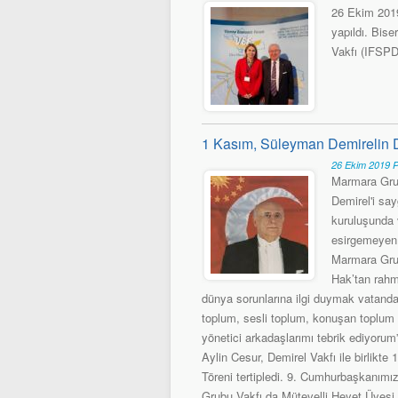
26 Ekim 2019
yapıldı. Bise
Vakfı (IFSPD
1 Kasım, Süleyman Demirelin
26 Ekim 2019 P
Marmara Gru
Demirel'i sa
kuruluşunda 
esirgemeyen
Marmara Grub
Hak’tan rahme
dünya sorunlarına ilgi duymak vatandaşl
toplum, sesli toplum, konuşan toplum 
yönetici arkadaşlarımı tebrik ediyorum”
Aylin Cesur, Demirel Vakfı ile birlikt
Töreni tertipledi. 9. Cumhurbaşkanı
Grubu Vakfı da Mütevelli Heyet Üyesi 