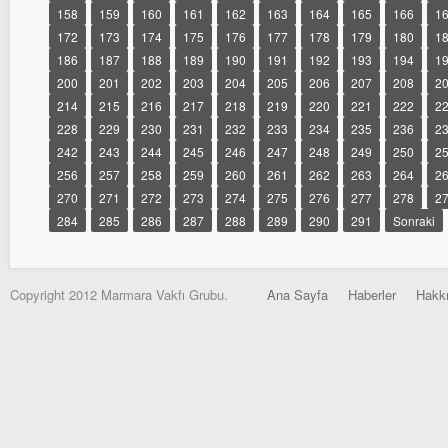
158
159
160
161
162
163
164
165
166
1
172
173
174
175
176
177
178
179
180
1
186
187
188
189
190
191
192
193
194
1
200
201
202
203
204
205
206
207
208
2
214
215
216
217
218
219
220
221
222
2
228
229
230
231
232
233
234
235
236
2
242
243
244
245
246
247
248
249
250
2
256
257
258
259
260
261
262
263
264
2
270
271
272
273
274
275
276
277
278
2
284
285
286
287
288
289
290
291
Sonraki
Copyright 2012 Marmara Vakfı Grubu.
Ana Sayfa
Haberler
Hakk