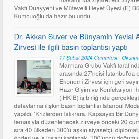
Vakfı Duayyeni ve Mütevelli Heyet Üyesi (E) Bü
Kumcuoğlu’da hazır bulundu.
Dr. Akkan Suver ve Bünyamin Yevlal
Zirvesi ile ilgili basın toplantısı yaptı
17 Şubat 2024 Cumartesi - Okunm
Marmara Grubu Vakfı tarafında
arasında 27'ncisi İstanbul'd
Ekonomi Zirvesi için geri sayı
Hazır Giyim ve Konfeksiyon İhra
(İHKİB) iş birliğinde gerçekleşt
detaylarına ilişkin basın toplantısı İstanbul M
yapıldı. 'Krizlerden İstikrara, Kapsayıcı Bir Dü
temasıyla düzenlenecek zirveye önceki 20 cu
sıra 40 ülkeden 300'ü aşkın siyasetçi, diploma
önderi ve iş insanı katılacak. 100'üncü doğum