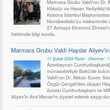
Marmara Grubu Vakfı'nın Dr.
Köksüz ve Hasan Yediyıldız'd
Kosova İstanbul Başkonsolo
Novoberdaliu'yu makamında z
27.Avrasya Ekonomi Zirvesi'
hakkında bilgi sundu.
Marmara Grubu Vakfı Haydar Aliyev'i
11 Şubat 2024 Pazar - Okunma : 1
Azerbaycan Cumhurbaşkanlığı
münasebetiyle Bakü’de bulu
Vakfı'nın Dr. Akkan Suver, Sezg
Özgür Çengel'den oluşan Hey
önceki Cumhurbaşkanı ve Mill
Aliyev'in Anıt Mezarı'nı ziyaret ederek saygı d