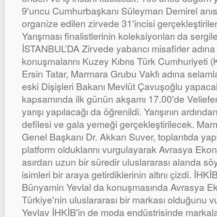
9'uncu Cumhurbaşkanı Süleyman Demirel anısı
organize edilen zirvede 31'incisi gerçekleşti
Yarışması finalistlerinin koleksiyonları da ser
İSTANBUL’DA Zirvede yabancı misafirler adın
konuşmalarını Kuzey Kıbrıs Türk Cumhuriyeti
Ersin Tatar, Marmara Grubu Vakfı adına selam
eski Dişişleri Bakanı Mevlüt Çavuşoğlu yapacak
kapsamında ilk günün akşamı 17.00'de Veliefe
yarışı yapılacağı da öğrenildi. Yarışının ardında
defilesi ve gala yemeği gerçekleştirilecek. Ma
Genel Başkanı Dr. Akkan Suver, toplantıda yap
platform olduklarını vurgulayarak Avrasya Ekon
asırdan uzun bir süredir uluslararası alanda s
isimleri bir araya getirdiklerinin altını çizdi. İ
Bünyamin Yevlal da konuşmasında Avrasya Eko
Türkiye'nin uluslararası bir markası olduğunu 
Yevlav İHKİB'in de moda endüstrisinde marka