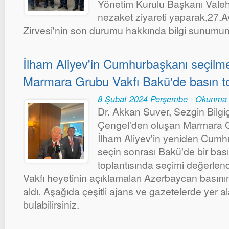
Yönetim Kurulu Başkanı Valeh
nezaket ziyareti yaparak,27.
Zirvesi'nin son durumu hakkında bilgi sunumu
İlham Aliyev'in Cumhurbaşkanı seçilm
Marmara Grubu Vakfı Bakü'de basın top
8 Şubat 2024 Perşembe - Okunma 
Dr. Akkan Suver, Sezgin Bilgiç
Çengel'den oluşan Marmara Gr
İlham Aliyev'in yeniden Cumhu
seçin sonrası Bakü'de bir basın
toplantısında seçimi değerle
Vakfı heyetinin açıklamaları Azerbaycan basını
aldı. Aşağıda çeşitli ajans ve gazetelerde yer a
bulabilirsiniz.