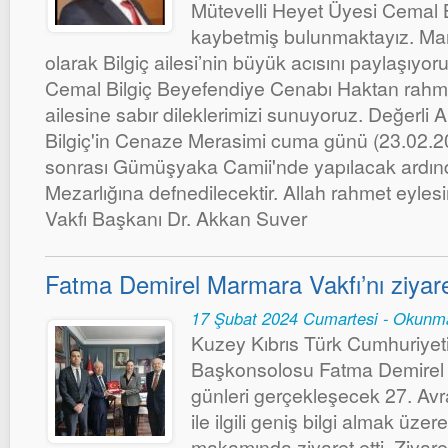
Mütevelli Heyet Üyesi Cemal B
kaybetmiş bulunmaktayız. Ma
olarak Bilgiç ailesi’nin büyük acısını paylaşıyo
Cemal Bilgiç Beyefendiye Cenabı Haktan rahmet 
ailesine sabır dileklerimizi sunuyoruz. Değerli
Bilgiç'in Cenaze Merasimi cuma günü (23.02.20
sonrası Gümüşyaka Camii'nde yapılacak ard
Mezarlığına defnedilecektir. Allah rahmet eyle
Vakfı Başkanı Dr. Akkan Suver
Fatma Demirel Marmara Vakfı’nı ziyaret
17 Şubat 2024 Cumartesi - Okunm
Kuzey Kıbrıs Türk Cumhuriyeti
Başkonsolosu Fatma Demirel
günleri gerçekleşecek 27. Av
ile ilgili geniş bilgi almak üze
makamında ziyaret etti. Ziya