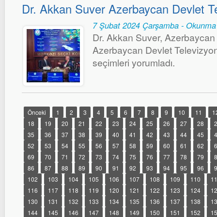
Dr. Akkan Suver Azerbaycan Devlet T
7 Şubat 2024 Çarşamba - Okunma 
Dr. Akkan Suver, Azerbaycan 
Azerbaycan Devlet Televizyon
seçimleri yorumladı.
Önceki
1
2
3
4
5
6
7
8
9
10
11
1
18
19
20
21
22
23
24
25
26
27
28
35
36
37
38
39
40
41
42
43
44
45
52
53
54
55
56
57
58
59
60
61
62
69
70
71
72
73
74
75
76
77
78
79
86
87
88
89
90
91
92
93
94
95
96
102
103
104
105
106
107
108
109
110
1
116
117
118
119
120
121
122
123
124
1
130
131
132
133
134
135
136
137
138
1
144
145
146
147
148
149
150
151
152
1