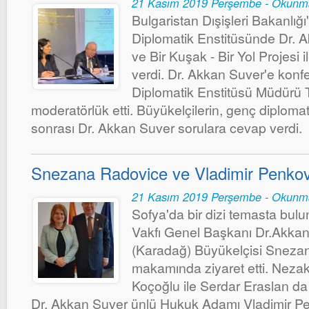
21 Kasım 2019 Perşembe - Okunm
Bulgaristan Dışişleri Bakanlığı
Diplomatik Enstitüsünde Dr. 
ve Bir Kuşak - Bir Yol Projesi il
verdi. Dr. Akkan Suver'e konf
Diplomatik Enstitüsü Müdürü 
moderatörlük etti. Büyükelçilerin, genç diplomatl
sonrası Dr. Akkan Suver sorulara cevap verdi.
Snezana Radovice ve Vladimir Penkov
21 Kasım 2019 Perşembe - Okunm
Sofya'da bir dizi temasta bu
Vakfı Genel Başkanı Dr.Akka
(Karadağ) Büyükelçisi Snezan
makamında ziyaret etti. Nezak
Koçoğlu ile Serdar Eraslan d
Dr. Akkan Suver ünlü Hukuk Adamı Vladimir 