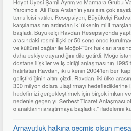
Heyet Üyesi Şamil Ayrım ve Marmara Grubu V
Yardımcısı Ali Rıza Arslan’ın yanı sıra çok sayı
temsilcisi katıldı. Resepsiyon, Büyükelçi Radva
karşılamasının ardından iki ülkenin milli marşlar
başladı. Büyükelçi Ravdan Resepsiyonda yaptı
arasındaki resmi ilişkiler 50 sene önce kurulma
ve kültürel bağlar ile Moğol-Türk halkları arası
daha eskiye dayandığını dile getirdi. Moğolistan
dostane ilişkiler ve iş birliği anlaşmasının 1995'
hatırlatan Ravdan, iki ülkenin 2004'ten beri kapsa
geliştirdiğinin altını çizdi. Ravdan, iki ülke aras
300 milyon dolara ulaştırmayı hedeflediklerine 
hedefimizi gerçekleştirmek için birçok imkan ve
nedenle geçen yıl Serbest Ticaret Anlaşması o
olanaklarını araştırmaya başladık." ifadelerini ku
Arnavutluk halkına geçmiş olsun mesaj