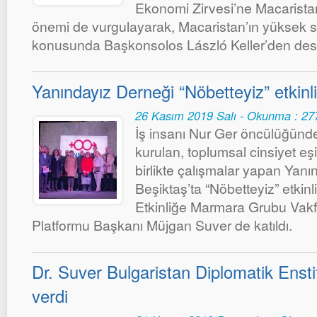
Ekonomi Zirvesi’ne Macaristan’
önemi de vurgulayarak, Macaristan’ın yüksek se
konusunda Başkonsolos László Keller’den dest
Yanındayız Derneği “Nöbetteyiz” etkinli
26 Kasım 2019 Salı - Okunma : 27
İş insanı Nur Ger öncülüğünde 
kurulan, toplumsal cinsiyet eşi
birlikte çalışmalar yapan Yan
Beşiktaş’ta “Nöbetteyiz” etkinli
Etkinliğe Marmara Grubu Vakf
Platformu Başkanı Müjgan Suver de katıldı.
Dr. Suver Bulgaristan Diplomatik Enst
verdi