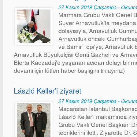
27 Kasım 2019 Çarşamba - Okunm
Marmara Grubu Vakfı Genel B
Suver Arnavutluk'ta meydana
dolayısıyla, Arnavutluk Cumhur
Arnavutluk önceki Cumhurbaşk
ve Bamir Topi'ye, Arnavutluk
Arnavutluk Büyükelçisi Genti Gazheli ve Arna
Blerta Kadzadej'e yaşanan acıdan dolayı bir m
devamı için lütfen haber başlığını tıklayınız)
László Keller’i ziyaret
27 Kasım 2019 Çarşamba - Okunm
Macaristan İstanbul Başkonso
László Keller’i makamında zi
Grubu Vakfı Genel Başkanı D
tebriklerini iletti. Ziyarette Dr