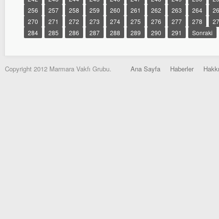
256
257
258
259
260
261
262
263
264
2
270
271
272
273
274
275
276
277
278
2
284
285
286
287
288
289
290
291
Sonraki
Copyright 2012 Marmara Vakfı Grubu.
Ana Sayfa
Haberler
Hakk