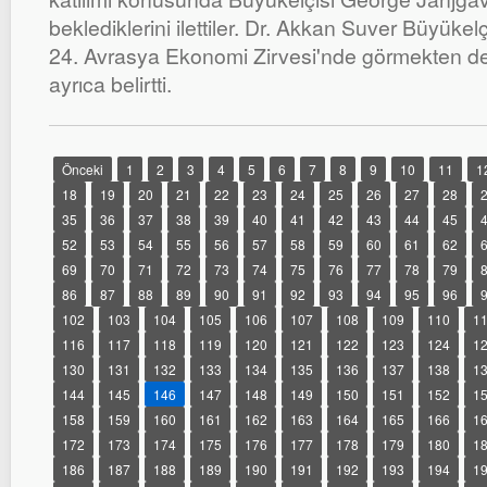
beklediklerini ilettiler. Dr. Akkan Suver Büyüke
24. Avrasya Ekonomi Zirvesi'nde görmekten de 
ayrıca belirtti.
Önceki
1
2
3
4
5
6
7
8
9
10
11
1
18
19
20
21
22
23
24
25
26
27
28
35
36
37
38
39
40
41
42
43
44
45
52
53
54
55
56
57
58
59
60
61
62
69
70
71
72
73
74
75
76
77
78
79
86
87
88
89
90
91
92
93
94
95
96
102
103
104
105
106
107
108
109
110
1
116
117
118
119
120
121
122
123
124
1
130
131
132
133
134
135
136
137
138
1
144
145
146
147
148
149
150
151
152
1
158
159
160
161
162
163
164
165
166
1
172
173
174
175
176
177
178
179
180
1
186
187
188
189
190
191
192
193
194
1