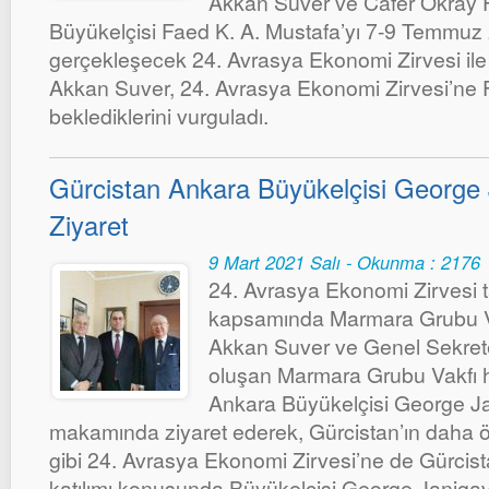
Akkan Suver ve Cafer Okray Fi
Büyükelçisi Faed K. A. Mustafa’yı 7-9 Temmuz 
gerçekleşecek 24. Avrasya Ekonomi Zirvesi ile il
Akkan Suver, 24. Avrasya Ekonomi Zirvesi’ne Fili
beklediklerini vurguladı.
Gürcistan Ankara Büyükelçisi George 
Ziyaret
9 Mart 2021 Salı - Okunma : 2176
24. Avrasya Ekonomi Zirvesi ta
kapsamında Marmara Grubu Va
Akkan Suver ve Genel Sekrete
oluşan Marmara Grubu Vakfı h
Ankara Büyükelçisi George Jan
makamında ziyaret ederek, Gürcistan’ın daha ö
gibi 24. Avrasya Ekonomi Zirvesi’ne de Gürcis
katılımı konusunda Büyükelçisi George Janjgav