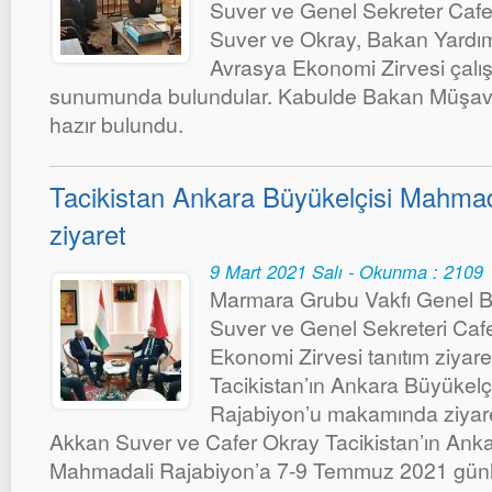
Suver ve Genel Sekreter Cafer 
Suver ve Okray, Bakan Yardı
Avrasya Ekonomi Zirvesi çalış
sunumunda bulundular. Kabulde Bakan Müşavi
hazır bulundu.
Tacikistan Ankara Büyükelçisi Mahmad
ziyaret
9 Mart 2021 Salı - Okunma : 2109
Marmara Grubu Vakfı Genel B
Suver ve Genel Sekreteri Caf
Ekonomi Zirvesi tanıtım ziyar
Tacikistan’ın Ankara Büyükel
Rajabiyon’u makamında ziyaret e
Akkan Suver ve Cafer Okray Tacikistan’ın Anka
Mahmadali Rajabiyon’a 7-9 Temmuz 2021 günle