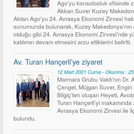
Ago’yu konsolosluk ofisinde ziy
Akkan Suver Kuzey Makedon
Aktan Ago’yu 24. Avrasya Ekonomi Zirvesi hakk
sunumunda bulunarak, Kuzey Makedonya’nın d
olduğu gibi 24. Avrasya Ekonomi Zirvesi’nde 
katılımın devam etmesini arzu ettiklerini belirtti.
Av. Turan Hançerli’ye ziyaret
12 Mart 2021 Cuma - Okunma : 2
Marmara Grubu Vakfı’nın Dr. 
Çengel, Müjgan Suver, Engin 
Bilgiç’ten oluşan Heyeti, Avcı
Turan Hançerli’yi makamında 
Avrasya Ekonomi Zirvesi ile il
bulundu.