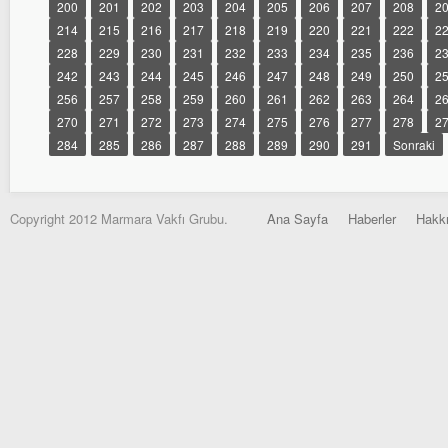
200
201
202
203
204
205
206
207
208
2
214
215
216
217
218
219
220
221
222
2
228
229
230
231
232
233
234
235
236
2
242
243
244
245
246
247
248
249
250
2
256
257
258
259
260
261
262
263
264
2
270
271
272
273
274
275
276
277
278
2
284
285
286
287
288
289
290
291
Sonraki
Copyright 2012 Marmara Vakfı Grubu.
Ana Sayfa
Haberler
Hakk