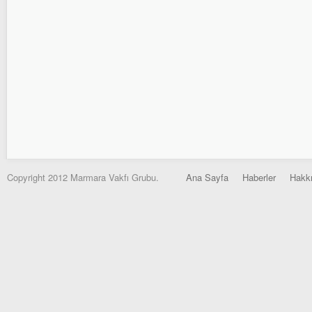
Copyright 2012 Marmara Vakfı Grubu.
Ana Sayfa
Haberler
Hakk