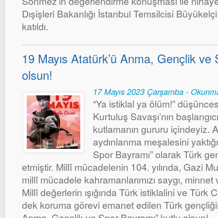
Sönmez’in değerlendirme konuşması ile nihayet
Dışişleri Bakanlığı İstanbul Temsilcisi Büyükel
katıldı.
19 Mayıs Atatürk’ü Anma, Gençlik ve 
olsun!
17 Mayıs 2023 Çarşamba - Okunma
“Ya istiklal ya ölüm!” düşünce
Kurtuluş Savaşı’nın başlangıcı
kutlamanın gururu içindeyiz. A
aydınlanma meşalesini yaktığ
Spor Bayramı” olarak Türk ge
etmiştir. Millî mücadelenin 104. yılında, Gazi 
millî mücadele kahramanlarımızı saygı, minnet 
Millî değerlerin ışığında Türk istiklalini ve Tür
dek koruma görevi emanet edilen Türk gençliği
Anma, Gençlik ve Spor Bayramı” kutlu olsun!