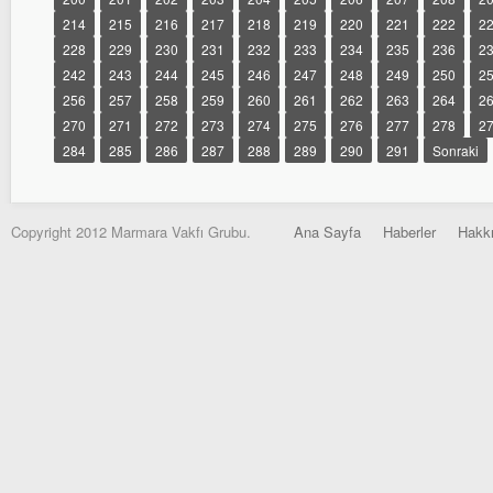
214
215
216
217
218
219
220
221
222
2
228
229
230
231
232
233
234
235
236
2
242
243
244
245
246
247
248
249
250
2
256
257
258
259
260
261
262
263
264
2
270
271
272
273
274
275
276
277
278
2
284
285
286
287
288
289
290
291
Sonraki
Copyright 2012 Marmara Vakfı Grubu.
Ana Sayfa
Haberler
Hakk