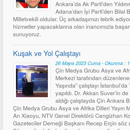
Ankara’da Ak Parti'den Yıldır
Adana’dan İyi Parti'den Bilal Bi
Milletvekili oldular. Üç arkadaşımızı tebrik ediyor
hizmetler yapacaklarına olan inancımızla başarı 
sunuyoruz.
Kuşak ve Yol Çalıştayı
26 Mayıs 2023 Cuma - Okunma : 
Çin Medya Grubu Asya ve Afrik
Merkezi tarafından düzenlene
Yaşında” çalıştayı İstanbul’da 
yapıldı. Dr. Akkan Suver’in d
aldığı çalıştayda Çin Ankara B
Çin Medya Grubu Asya ve Afrika Dilleri Yayın
An Xiaoyu, NTV Genel Direktörü Cengizhan K
Gazeteciler Derneği Başkanı Recep Erçin söz ald