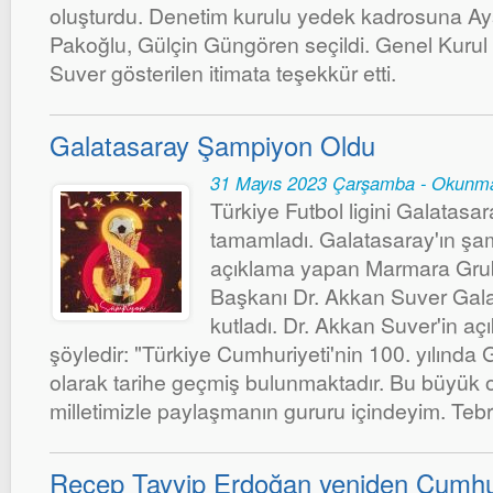
oluşturdu. Denetim kurulu yedek kadrosuna Ay
Pakoğlu, Gülçin Güngören seçildi. Genel Kurul
Suver gösterilen itimata teşekkür etti.
Galatasaray Şampiyon Oldu
31 Mayıs 2023 Çarşamba - Okunma
Türkiye Futbol ligini Galatas
tamamladı. Galatasaray'ın şa
açıklama yapan Marmara Gru
Başkanı Dr. Akkan Suver Gala
kutladı. Dr. Akkan Suver'in a
şöyledir: "Türkiye Cumhuriyeti'nin 100. yılınd
olarak tarihe geçmiş bulunmaktadır. Bu büyük o
milletimizle paylaşmanın gururu içindeyim. Tebr
Recep Tayyip Erdoğan yeniden Cumh