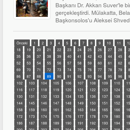
Başkanı Dr. Akkan Suver'le bi
gerçekleştirdi. Mülakatta, Bel
Başkonsolos'u Aleksei Shved'
Önceki
1
2
3
4
5
6
7
8
9
10
11
1
18
19
20
21
22
23
24
25
26
27
28
35
36
37
38
39
40
41
42
43
44
45
52
53
54
55
56
57
58
59
60
61
62
69
70
71
72
73
74
75
76
77
78
79
86
87
88
89
90
91
92
93
94
95
96
102
103
104
105
106
107
108
109
110
1
116
117
118
119
120
121
122
123
124
1
130
131
132
133
134
135
136
137
138
1
144
145
146
147
148
149
150
151
152
1
158
159
160
161
162
163
164
165
166
1
172
173
174
175
176
177
178
179
180
1
186
187
188
189
190
191
192
193
194
1
200
201
202
203
204
205
206
207
208
2