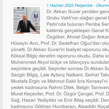
1 Haziran 2023 Perşembe - Okunm
Dr. Akkan Suver yeniden gen
Grubu Vakfı'nın olağan genel k
Parkı'nda bulunan Pembe Sera'
katılımla gerçekleşen Genel Ku
Özgöker, Ahmet Doğan Arıkan
Hüseyin Avcı, Prof. Dr. Sedefhan Oğuz'dan olu
yönetti. Dr.Akkan Suver'in faaliyet raporunu o
Köksal Bilgiç denetim raporunu okudu. Daha so
Muhammed Akyol bütçe ve bilançoyu sundular
seçimlere geçildi. Seçimler sonrası Dr.Akkan S
Sezgin Bilgiç, Lale Aytanç Nalbant, Serhat T
Mustafa Ergin ve Mahmut Saklı İcra Konseyi'ni 
yedek kadrosuna Rahmi Dilek, Belgin Tanrıverd
Murat Keçeciler, Prof. Dr. Özgür Çengel, Prof. Dr
Sağ, Hasan Yediyıldız ve Erol Altaş seçildi. Den
kadrosunu Gökhan Humbaracı, Alaaddin Koçak,