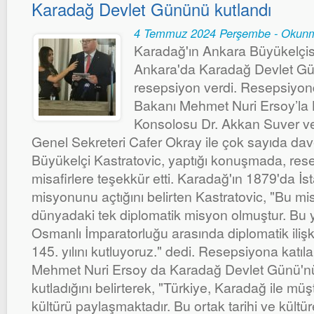
Karadağ Devlet Gününü kutlandı
4 Temmuz 2024 Perşembe - Okunm
Karadağ'ın Ankara Büyükelçisi
Ankara'da Karadağ Devlet Gün
resepsiyon verdi. Resepsiyon
Bakanı Mehmet Nuri Ersoy’la 
Konsolosu Dr. Akkan Suver v
Genel Sekreteri Cafer Okray ile çok sayıda dave
Büyükelçi Kastratovic, yaptığı konuşmada, res
misafirlere teşekkür etti. Karadağ'ın 1879'da İs
misyonunu açtığını belirten Kastratovic, "Bu mis
dünyadaki tek diplomatik misyon olmuştur. Bu yı
Osmanlı İmparatorluğu arasında diplomatik ilişk
145. yılını kutluyoruz." dedi. Resepsiyona katı
Mehmet Nuri Ersoy da Karadağ Devlet Günü'nü
kutladığını belirterek, "Türkiye, Karadağ ile müşt
kültürü paylaşmaktadır. Bu ortak tarihi ve kültü