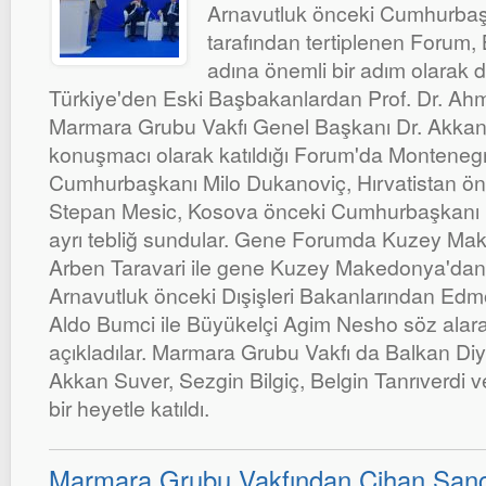
Arnavutluk önceki Cumhurbaşk
tarafından tertiplenen Forum,
adına önemli bir adım olarak de
Türkiye'den Eski Başbakanlardan Prof. Dr. Ahm
Marmara Grubu Vakfı Genel Başkanı Dr. Akkan S
konuşmacı olarak katıldığı Forum'da Monteneg
Cumhurbaşkanı Milo Dukanoviç, Hırvatistan ö
Stepan Mesic, Kosova önceki Cumhurbaşkanı F
ayrı tebliğ sundular. Gene Forumda Kuzey Ma
Arben Taravari ile gene Kuzey Makedonya'dan 
Arnavutluk önceki Dışişleri Bakanlarından Edm
Aldo Bumci ile Büyükelçi Agim Nesho söz alara
açıkladılar. Marmara Grubu Vakfı da Balkan Di
Akkan Suver, Sezgin Bilgiç, Belgin Tanrıverdi 
bir heyetle katıldı.
Marmara Grubu Vakfından Cihan Sanc