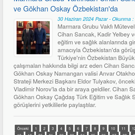
ve Gökhan Oskay Özbekistan'da
30 Haziran 2024 Pazar - Okunma :
Marmara Grubu Vakfı Mütevell
Cihan Sancak, Kadir Yelbey
eğitim ve sağlık alanlarında g
amacıyla Özbekistan'da görüş
Türkiye'nin Özbekistan Büyük
çalışmaları hakkında bilgi arz eden Cihan Sanc
Gökhan Oskay Namangan valisi Anvar Otakho
Strateji Merkezi Başkanı Eldor Tulyakov, önceki
Vladimir Norov'la da bir araya geldiler. Cihan 
Gökhan Oskay Çağdaş Türk Eğitim ve Sağlık Si
görüşlerini yetkililerle paylaştılar.
Önceki
1
2
3
4
5
6
7
8
9
10
11
1