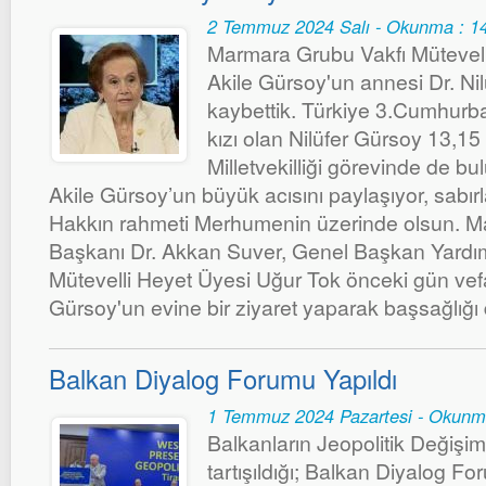
2 Temmuz 2024 Salı - Okunma : 1
Marmara Grubu Vakfı Mütevelli
Akile Gürsoy'un annesi Dr. Ni
kaybettik. Türkiye 3.Cumhurba
kızı olan Nilüfer Gürsoy 13,
Milletvekilliği görevinde de 
Akile Gürsoy’un büyük acısını paylaşıyor, sabırl
Hakkın rahmeti Merhumenin üzerinde olsun. 
Başkanı Dr. Akkan Suver, Genel Başkan Yardım
Mütevelli Heyet Üyesi Uğur Tok önceki gün vefa
Gürsoy'un evine bir ziyaret yaparak başsağlığı 
Balkan Diyalog Forumu Yapıldı
1 Temmuz 2024 Pazartesi - Okunm
Balkanların Jeopolitik Değiş
tartışıldığı; Balkan Diyalog Fo