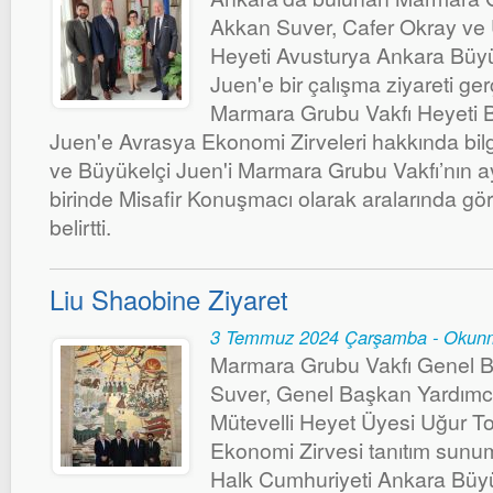
Akkan Suver, Cafer Okray ve 
Heyeti Avusturya Ankara Büyü
Juen'e bir çalışma ziyareti gerç
Marmara Grubu Vakfı Heyeti B
Juen'e Avrasya Ekonomi Zirveleri hakkında bi
ve Büyükelçi Juen'i Marmara Grubu Vakfı’nın ayl
birinde Misafir Konuşmacı olarak aralarında gör
belirtti.
Liu Shaobine Ziyaret
3 Temmuz 2024 Çarşamba - Okunm
Marmara Grubu Vakfı Genel B
Suver, Genel Başkan Yardımcı
Mütevelli Heyet Üyesi Uğur T
Ekonomi Zirvesi tanıtım sunum
Halk Cumhuriyeti Ankara Büyü