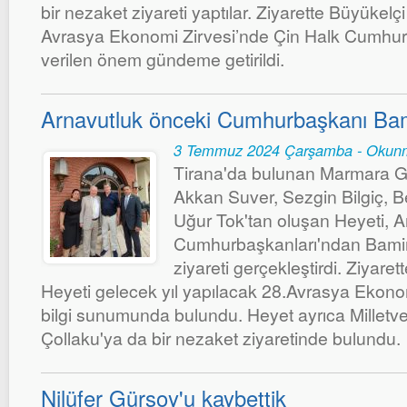
bir nezaket ziyareti yaptılar. Ziyarette Büyükelç
Avrasya Ekonomi Zirvesi’nde Çin Halk Cumhuriy
verilen önem gündeme getirildi.
Arnavutluk önceki Cumhurbaşkanı Bami
3 Temmuz 2024 Çarşamba - Okunm
Tirana'da bulunan Marmara Gr
Akkan Suver, Sezgin Bilgiç, Be
Uğur Tok'tan oluşan Heyeti, A
Cumhurbaşkanları'ndan Bamir 
ziyareti gerçekleştirdi. Ziyar
Heyeti gelecek yıl yapılacak 28.Avrasya Ekono
bilgi sunumunda bulundu. Heyet ayrıca Milletve
Çollaku'ya da bir nezaket ziyaretinde bulundu.
Nilüfer Gürsoy'u kaybettik