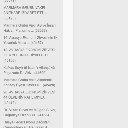
(66578)
MARMARA GRUBU VAKFI
ANITKABRİ ZİYARET ETTİ...
(56125)
Marmara Grubu Vakfı AB ve İnsan
Hakları Platformu ... (53567)
16. Avrasya Ekonomi Zirvesi’nin İlk
Yuvarlak Masa ... (49157)
18. AVRASYA EKONOMİ ZİRVESİ
İPEK YOLUNDA DİYALOG D...
(45156)
Kafkas Şeyh-ül-İslam’ı Allahşükür
Paşazade Dr. Akk... (44609)
Marmara Grubu Vakfı Akademik
Konsey Üyesi Cafer Ok... (42428)
20. AVRASYA EKONOMİ ZİRVESİ
44 ÜLKENİN KATILIMIYLA...
(42413)
Dr. Akkan Suver ve Müjgan Suver,
Gagauzya Özerk Cu... (41584)
Rusya Federasyonu Dağıstan
Cumhurbaşkanı Ramazan A...