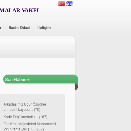
RMALAR VAKFI
r
Basin Odasi
İletişim
Son Haberler
Arkadaşımız Uğur Özgöker
annesini kaybetti... (70)
Kadir Eriş'i kaybettik... (187)
Fas Kralı Majesteleri Mohammed
VInin tahta Çıkış T... (267)