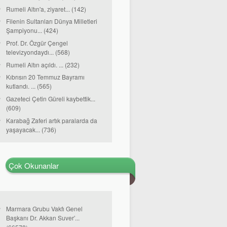
Rumeli Altın'a, ziyaret... (142)
Filenin Sultanları Dünya Milletleri
Şampiyonu... (424)
Prof. Dr. Özgür Çengel
televizyondaydı... (568)
Rumeli Altın açıldı. ... (232)
Kıbrısın 20 Temmuz Bayramı
kutlandı. ... (565)
Gazeteci Çetin Güreli kaybettik...
(609)
Karabağ Zaferi artık paralarda da
yaşayacak... (736)
Çok Okunanlar
Marmara Grubu Vakfı Genel
Başkanı Dr. Akkan Suver’...