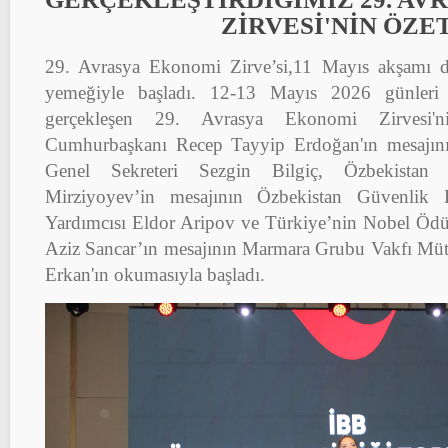
ZİRVESİ'NİN ÖZE
29. Avrasya Ekonomi Zirve’si,11 Mayıs akşamı d
yemeğiyle başladı. 12-13 Mayıs 2026 günler
gerçekleşen 2
9. Avrasya Ekonomi Zirvesi'n
Cumhurbaşkanı Recep Tayyip Erdoğan'ın mesajın
Genel Sekreteri Sezgin Bilgiç, Özbekistan
Mirziyoyev’in mesajının Özbekistan Güvenlik 
Yardımcısı Eldor Aripov ve Türkiye’nin Nobel Ödül
Aziz Sancar’ın mesajının Marmara Grubu Vakfı Müt
Erkan'ın okumasıyla başladı.