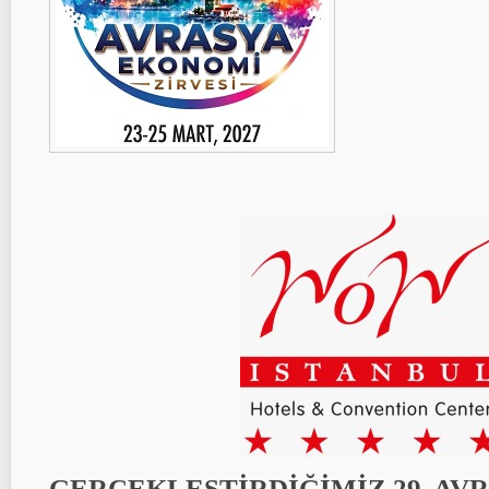
GERÇEKLEŞTİRDİĞİMİZ 29. AV