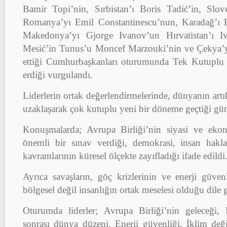
Bamir Topi’nin, Sırbistan’ı Boris Tadić’in, Slo
Romanya’yı Emil Constantinescu’nun, Karadağ’ı F
Makedonya’yı Gjorge Ivanov’un Hırvatistan’ı I
Mesić’in Tunus’u Moncef Marzouki’nin ve Çekya’y
ettiği Cumhurbaşkanları oturumunda Tek Kutupl
erdiği vurgulandı.
Liderlerin ortak değerlendirmelerinde, dünyanın artı
uzaklaşarak çok kutuplu yeni bir döneme geçtiği gün
Konuşmalarda; Avrupa Birliği’nin siyasi ve ekon
önemli bir sınav verdiği, demokrasi, insan hakla
kavramlarının küresel ölçekte zayıfladığı ifade edildi
Ayrıca savaşların, göç krizlerinin ve enerji güvenl
bölgesel değil insanlığın ortak meselesi olduğu dile ge
Oturumda liderler; Avrupa Birliği’nin geleceği,
sonrası dünya düzeni, Enerji güvenliği, İklim deği