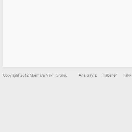
Copyright 2012 Marmara Vakfı Grubu.
Ana Sayfa
Haberler
Hakk