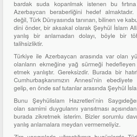
bardak suda koparılmak istenen bu fırtına
Azerbaycan beraberliğini hedef almaktadır.
değil, Türk Dünyasında tanınan, bilinen ve kabul
dini önder, bir aksakal olarak Şeyhül İslam A
yanlış bir anlamadan dolayı, böyle bir tö
talihsizliktir.
Türkiye ile Azerbaycan arasında var olan yük
olanların ekmeğine yağ sürmeği hedefleyen 
etmek yanlıştır. Gereksizdir. Burada bir hatı
Cumhurbaşkanımızın Annesi'nin ebediyete 
gelip, en önde saf tutanlar arasında Şeyhül İsla
Bunu Şeyhülislam Hazretleri’nin Saygıdeğ
olan samimi duygularını yansıtması açısından bi
burada zikretmek isterim. Bizler sorumlu d
yanlış anlamalara meydan vermemeliyiz.
Zira yangınlarla uğraştığımız bugünlerde Tür