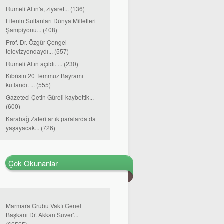
Rumeli Altın'a, ziyaret... (136)
Filenin Sultanları Dünya Milletleri
Şampiyonu... (408)
Prof. Dr. Özgür Çengel
televizyondaydı... (557)
Rumeli Altın açıldı. ... (230)
Kıbrısın 20 Temmuz Bayramı
kutlandı. ... (555)
Gazeteci Çetin Güreli kaybettik...
(600)
Karabağ Zaferi artık paralarda da
yaşayacak... (726)
Çok Okunanlar
Marmara Grubu Vakfı Genel
Başkanı Dr. Akkan Suver’...