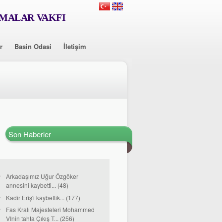
RMALAR VAKFI
r
Basin Odasi
İletişim
Son Haberler
Arkadaşımız Uğur Özgöker
annesini kaybetti... (48)
Kadir Eriş'i kaybettik... (177)
Fas Kralı Majesteleri Mohammed
VInin tahta Çıkış T... (256)