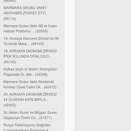
(66565)
MARMARA GRUBU VAKFI
ANITKABRİ ZİYARET ETTİ...
(56114)
Marmara Grubu Vakfı AB ve İnsan
Hakları Platformu ... (53555)
16. Avrasya Ekonomi Zirvesi’nin İlk
Yuvarlak Masa ... (49143)
18. AVRASYA EKONOMİ ZİRVESİ
İPEK YOLUNDA DİYALOG D...
(45143)
Kafkas Şeyh-ül-İslam’ı Allahşükür
Paşazade Dr. Akk... (44598)
Marmara Grubu Vakfı Akademik
Konsey Üyesi Cafer Ok... (42415)
20. AVRASYA EKONOMİ ZİRVESİ
44 ÜLKENİN KATILIMIYLA...
(42402)
Dr. Akkan Suver ve Müjgan Suver,
Gagauzya Özerk Cu... (41571)
Rusya Federasyonu Dağıstan
Cumhurbaşkanı Ramazan A...