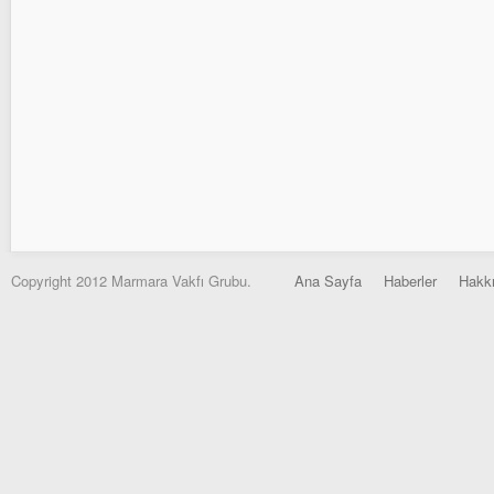
Copyright 2012 Marmara Vakfı Grubu.
Ana Sayfa
Haberler
Hakk