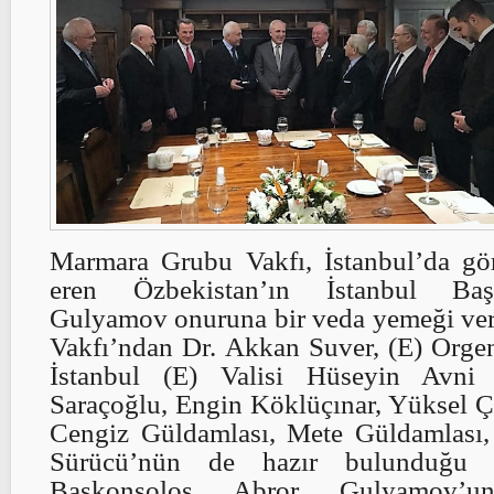
Marmara Grubu Vakfı, İstanbul’da gör
eren Özbekistan’ın İstanbul Ba
Gulyamov onuruna bir veda yemeği ver
Vakfı’ndan Dr. Akkan Suver, (E) Orge
İstanbul (E) Valisi Hüseyin Avni
Saraçoğlu, Engin Köklüçınar, Yüksel Ç
Cengiz Güldamlası, Mete Güldamlası,
Sürücü’nün de hazır bulunduğu 
Başkonsolos Abror Gulyamov’