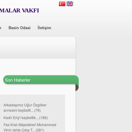
RMALAR VAKFI
r
Basin Odasi
İletişim
Son Haberler
Arkadaşımız Uğur Özgöker
annesini kaybetti... (79)
Kadir Eriş'i kaybettik... (189)
Fas Kralı Majesteleri Mohammed
VInin tahta Çıkış T... (281)