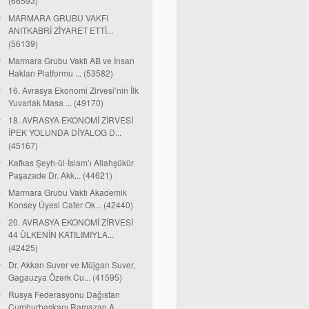
(66593)
MARMARA GRUBU VAKFI
ANITKABRİ ZİYARET ETTİ...
(56139)
Marmara Grubu Vakfı AB ve İnsan
Hakları Platformu ... (53582)
16. Avrasya Ekonomi Zirvesi’nin İlk
Yuvarlak Masa ... (49170)
18. AVRASYA EKONOMİ ZİRVESİ
İPEK YOLUNDA DİYALOG D...
(45167)
Kafkas Şeyh-ül-İslam’ı Allahşükür
Paşazade Dr. Akk... (44621)
Marmara Grubu Vakfı Akademik
Konsey Üyesi Cafer Ok... (42440)
20. AVRASYA EKONOMİ ZİRVESİ
44 ÜLKENİN KATILIMIYLA...
(42425)
Dr. Akkan Suver ve Müjgan Suver,
Gagauzya Özerk Cu... (41595)
Rusya Federasyonu Dağıstan
Cumhurbaşkanı Ramazan A...