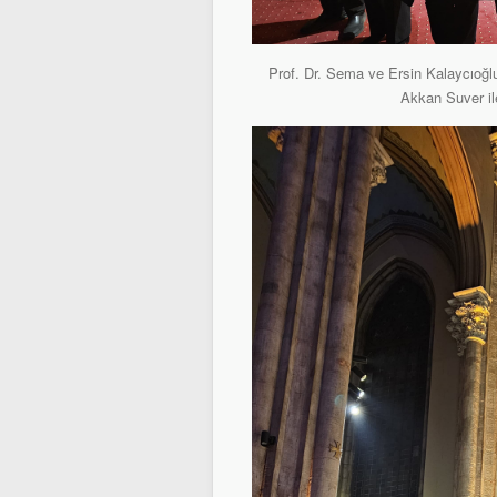
Prof. Dr. Sema ve Ersin Kalaycıoğl
Akkan Suver il