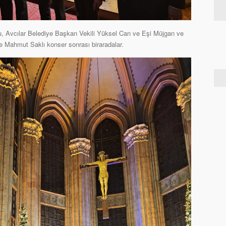
u, Avcılar Belediye Başkan Vekili Yüksel Can ve Eşi Müjgan ve
e Mahmut Saklı konser sonrası biraradalar.