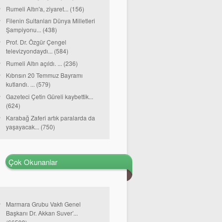
Rumeli Altın'a, ziyaret... (156)
Filenin Sultanları Dünya Milletleri
Şampiyonu... (438)
Prof. Dr. Özgür Çengel
televizyondaydı... (584)
Rumeli Altın açıldı. ... (236)
Kıbrısın 20 Temmuz Bayramı
kutlandı. ... (579)
Gazeteci Çetin Güreli kaybettik...
(624)
Karabağ Zaferi artık paralarda da
yaşayacak... (750)
Çok Okunanlar
Marmara Grubu Vakfı Genel
Başkanı Dr. Akkan Suver’...