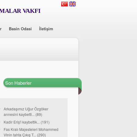
RMALAR VAKFI
r
Basin Odasi
İletişim
Son Haberler
Arkadaşımız Uğur Özgöker
annesini kaybetti... (89)
Kadir Eriş'i kaybettik... (191)
Fas Kralı Majesteleri Mohammed
VInin tahta Çıkış T... (290)