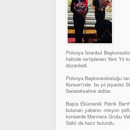
Polonya İstanbul Başkonsolos
halinde tertiplenen Yeni Yıl 
düzenledi.
Polonya Başkonsolosluğu taraf
Konseri'nde bu yıl piyanist S
Swiateksahne aldılar.
Başta Ekümenik Patrik Barth
bulunan yabancı misyon şefler
konserde Marmara Grubu Vak
Saklı da hazır bulundu.