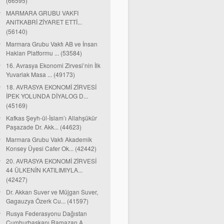
(66595)
MARMARA GRUBU VAKFI
ANITKABRİ ZİYARET ETTİ...
(56140)
Marmara Grubu Vakfı AB ve İnsan
Hakları Platformu ... (53584)
16. Avrasya Ekonomi Zirvesi’nin İlk
Yuvarlak Masa ... (49173)
18. AVRASYA EKONOMİ ZİRVESİ
İPEK YOLUNDA DİYALOG D...
(45169)
Kafkas Şeyh-ül-İslam’ı Allahşükür
Paşazade Dr. Akk... (44623)
Marmara Grubu Vakfı Akademik
Konsey Üyesi Cafer Ok... (42442)
20. AVRASYA EKONOMİ ZİRVESİ
44 ÜLKENİN KATILIMIYLA...
(42427)
Dr. Akkan Suver ve Müjgan Suver,
Gagauzya Özerk Cu... (41597)
Rusya Federasyonu Dağıstan
Cumhurbaşkanı Ramazan A...