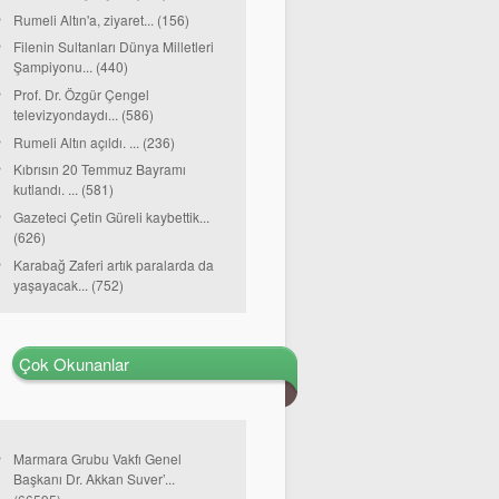
Rumeli Altın'a, ziyaret... (156)
Filenin Sultanları Dünya Milletleri
Şampiyonu... (440)
Prof. Dr. Özgür Çengel
televizyondaydı... (586)
Rumeli Altın açıldı. ... (236)
Kıbrısın 20 Temmuz Bayramı
kutlandı. ... (581)
Gazeteci Çetin Güreli kaybettik...
(626)
Karabağ Zaferi artık paralarda da
yaşayacak... (752)
Çok Okunanlar
Marmara Grubu Vakfı Genel
Başkanı Dr. Akkan Suver’...