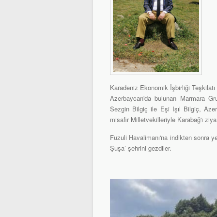
Karadeniz Ekonomik İşbirliği Teşkilat
Azerbaycan'da bulunan Marmara Gru
Sezgin Bilgiç ile Eşi Işıl Bilgiç, Az
misafir Milletvekilleriyle Karabağ'ı ziyar
Fuzuli Havalimanı'na indikten sonra y
Şuşa’ şehrini gezdiler.