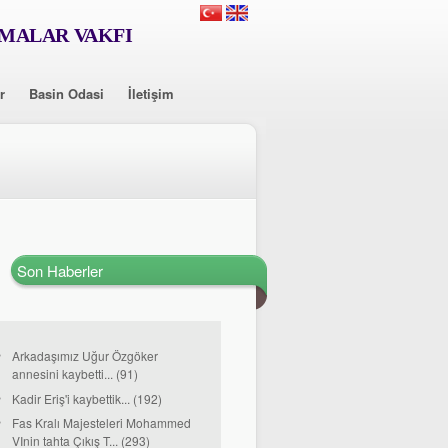
RMALAR VAKFI
r
Basin Odasi
İletişim
Son Haberler
Arkadaşımız Uğur Özgöker
annesini kaybetti... (91)
Kadir Eriş'i kaybettik... (192)
Fas Kralı Majesteleri Mohammed
VInin tahta Çıkış T... (293)