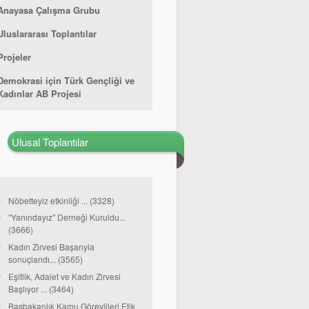
Anayasa Çalışma Grubu
Uluslararası Toplantılar
Projeler
Demokrasi için Türk Gençliği ve
Kadınlar AB Projesi
Ulusal Toplantılar
Nöbetteyiz etkinliği ... (3328)
''Yanındayız'' Derneği Kuruldu...
(3666)
Kadın Zirvesi Başarıyla
sonuçlandı... (3565)
Eşitlik, Adalet ve Kadın Zirvesi
Başlıyor ... (3464)
Başbakanlık Kamu Görevlileri Etik