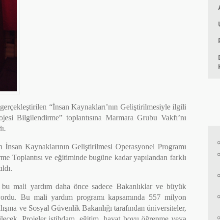
rçekleştirilen “İnsan Kaynakları’nın Geliştirilmesiyle ilgili
jesi Bilgilendirme” toplantısına Marmara Grubu Vakfı’nı
ı.
n İnsan Kaynaklarının Geliştirilmesi Operasyonel Programı
rme Toplantısı ve eğitiminde bugüne kadar yapılandan farklı
ıldı.
n bu mali yardım daha önce sadece Bakanlıklar ve büyük
liyordu. Bu mali yardım programı kapsamında 557 milyon
şma ve Sosyal Güvenlik Bakanlığı tarafından üniversiteler,
ilecek. Projeler istihdam, eğitim, hayat boyu öğrenme veya