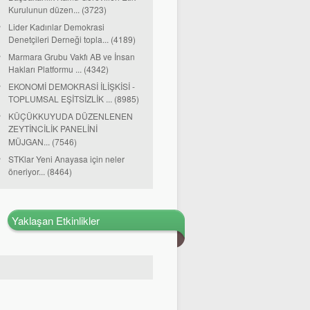
Kurulunun düzen... (3723)
Lider Kadınlar Demokrasi
Denetçileri Derneği topla... (4189)
Marmara Grubu Vakfı AB ve İnsan
Hakları Platformu ... (4342)
EKONOMİ DEMOKRASİ İLİŞKİSİ -
TOPLUMSAL EŞİTSİZLİK ... (8985)
KÜÇÜKKUYUDA DÜZENLENEN
ZEYTİNCİLİK PANELİNİ
MÜJGAN... (7546)
STKlar Yeni Anayasa için neler
öneriyor... (8464)
Yaklaşan Etkinlikler