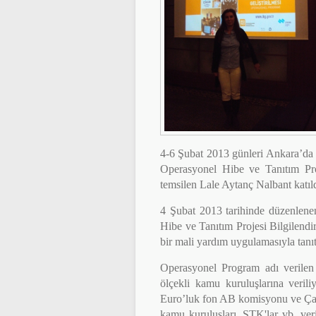
4-6 Şubat 2013 günleri Ankara’da ge
Operasyonel Hibe ve Tanıtım Pro
temsilen Lale Aytanç Nalbant katıld
4 Şubat 2013 tarihinde düzenlene
Hibe ve Tanıtım Projesi Bilgilendi
bir mali yardım uygulamasıyla tanıt
Operasyonel Program adı verile
ölçekli kamu kuruluşlarına veri
Euro’luk fon AB komisyonu ve Çalı
kamu kuruluşları, STK'lar vb. ver