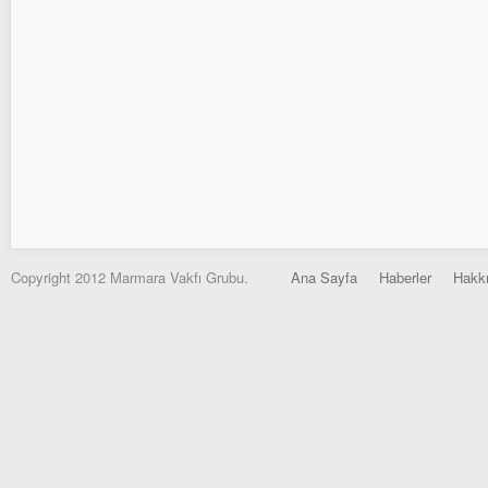
Copyright 2012 Marmara Vakfı Grubu.
Ana Sayfa
Haberler
Hakk