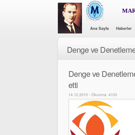
MAR
Ana Sayfa
Haberler
Denge ve Denetleme
Denge ve Denetleme 
etti
14.12.2015 - Okunma: 4103