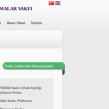
RMALAR VAKFI
r
Basin Odasi
İletişim
Ortak Çalışmalar-Kampanyalar
TÜSİAD Kadın Erkek Eşitliği
Çalışma Grubu
Haklı Kadın Platformu
Winpeace Grubu