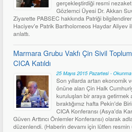
gerçekleştirdiği resmi nezake
Gözlemci Üyesi Dr. Akkan Suv
Ziyarette PABSEC hakkında Patriği bilgilendiren
Haciyev'e Patrik Bartholomeos Haydar Aliyev ile i
anlattı.
Marmara Grubu Vakfı Çin Sivil Toplum
CICA Katıldı
25 Mayıs 2015 Pazartesi - Okunma
Son yıllarda artan ekonomik ve
önüne alan Çin Halk Cumhuriye
kuruluşları bir araya getirmek
bıraktığımız hafta Pekin'de Biri
CICA Konferansı (Asya'da Karşı
Güven Arttırıcı Önlemler Konferansı) olarak adlan
düzenlendi. (Haberin devamı için lütfen resmin ü