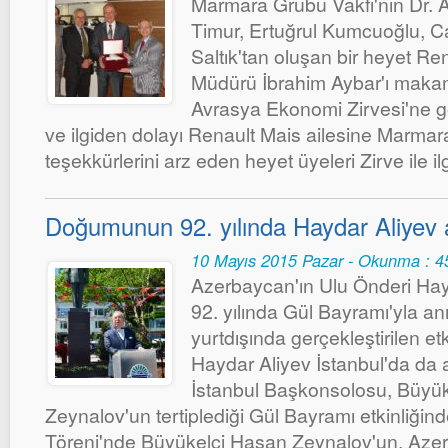
Marmara Grubu Vakfı'nın Dr. 
Timur, Ertuğrul Kumcuoğlu, C
Saltık'tan oluşan bir heyet R
Müdürü İbrahim Aybar'ı makamı
Avrasya Ekonomi Zirvesi'ne g
ve ilgiden dolayı Renault Mais ailesine Marmar
teşekkürlerini arz eden heyet üyeleri Zirve ile ilg
Doğumunun 92. yılında Haydar Aliyev a
10 Mayıs 2015 Pazar - Okunma : 4
Azerbaycan'ın Ulu Önderi Ha
92. yılında Gül Bayramı'yla an
yurtdışında gerçekleştirilen etk
Haydar Aliyev İstanbul'da da 
İstanbul Başkonsolosu, Büyü
Zeynalov'un tertiplediği Gül Bayramı etkinliği
Töreni'nde Büyükelçi Hasan Zeynalov'un, Azerb