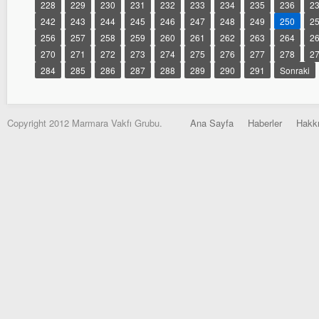
228
229
230
231
232
233
234
235
236
2
242
243
244
245
246
247
248
249
250
2
256
257
258
259
260
261
262
263
264
2
270
271
272
273
274
275
276
277
278
2
284
285
286
287
288
289
290
291
Sonraki
Copyright 2012 Marmara Vakfı Grubu.
Ana Sayfa
Haberler
Hakk