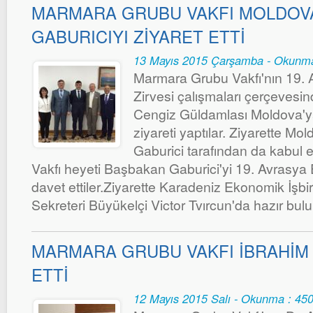
MARMARA GRUBU VAKFI MOLDOV
GABURICIYI ZİYARET ETTİ
13 Mayıs 2015 Çarşamba - Okunma
Marmara Grubu Vakfı'nın 19.
Zirvesi çalışmaları çerçevesi
Cengiz Güldamlası Moldova'ya
ziyareti yaptılar. Ziyarette Mo
Gaburici tarafından da kabul
Vakfı heyeti Başbakan Gaburici'yi 19. Avrasya
davet ettiler.Ziyarette Karadeniz Ekonomik İşbirl
Sekreteri Büyükelçi Victor Tvırcun'da hazır bul
MARMARA GRUBU VAKFI İBRAHİM 
ETTİ
12 Mayıs 2015 Salı - Okunma : 45