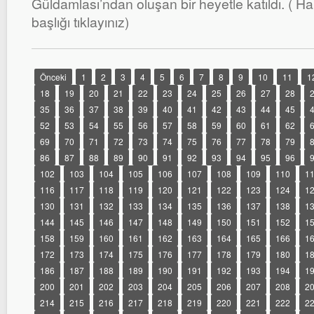
Güldamlası’ndan oluşan bir heyetle katıldı. ( Ha
başlığı tıklayınız)
Önceki
1
2
3
4
5
6
7
8
9
10
11
1
18
19
20
21
22
23
24
25
26
27
28
35
36
37
38
39
40
41
42
43
44
45
52
53
54
55
56
57
58
59
60
61
62
69
70
71
72
73
74
75
76
77
78
79
86
87
88
89
90
91
92
93
94
95
96
102
103
104
105
106
107
108
109
110
1
116
117
118
119
120
121
122
123
124
1
130
131
132
133
134
135
136
137
138
1
144
145
146
147
148
149
150
151
152
1
158
159
160
161
162
163
164
165
166
1
172
173
174
175
176
177
178
179
180
1
186
187
188
189
190
191
192
193
194
1
200
201
202
203
204
205
206
207
208
2
214
215
216
217
218
219
220
221
222
2