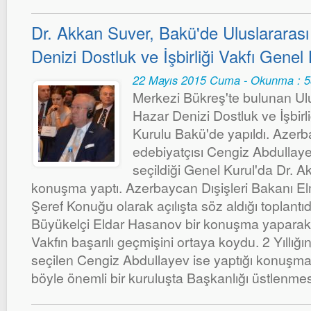
Dr. Akkan Suver, Bakü'de Uluslararas
Denizi Dostluk ve İşbirliği Vakfı Gene
22 Mayıs 2015 Cuma - Okunma : 
Merkezi Bükreş'te bulunan Ul
Hazar Denizi Dostluk ve İşbirliğ
Kurulu Bakü'de yapıldı. Azerb
edebiyatçısı Cengiz Abdullaye
seçildiği Genel Kurul'da Dr. A
konuşma yaptı. Azerbaycan Dışişleri Bakanı
Şeref Konuğu olarak açılışta söz aldığı toplant
Büyükelçi Eldar Hasanov bir konuşma yapara
Vakfın başarılı geçmişini ortaya koydu. 2 Yıllı
seçilen Cengiz Abdullayev ise yaptığı konuşm
böyle önemli bir kuruluşta Başkanlığı üstlenmes