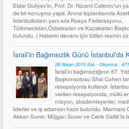
Eldar Guliyev'in, Prof. Dr. Nizami Caferov'un y
de bir konuşma yaptı. Anma toplantısında Azerb
İstanbulluların yanı sıra Rusya Federasyonu,
Türkmenistan,Özbekistan ve Kazakistan Başkon
bulundu. ( Haberin devamı için lütfen resmin üzer
İsrail’in Bağımsızlık Günü İstanbul’da 
28 Nisan 2015 Salı - Okunma : 47
İsrail’in bağımsızlığının 67. Y
Başkonsolosu Shai Cohen tara
resepsiyonla kutlandı. İstanbul
verilen resepsiyonda, mülki er
misyon, akademisyenler, medy
liderler ve iş adamları hazır bulundu. Marmara 
Akkan Suver, Müjgan Suver ve Cenk Saltık’la te