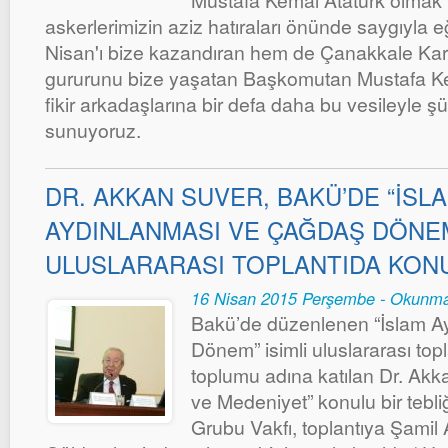
Mustafa Kemal Atatürk olmak
askerlerimizin aziz hatıraları önünde saygıyla 
Nisan'ı bize kazandıran hem de Çanakkale Kar
gururunu bize yaşatan Başkomutan Mustafa Kem
fikir arkadaşlarına bir defa daha bu vesileyle şü
sunuyoruz.
DR. AKKAN SUVER, BAKÜ’DE “İSL
AYDINLANMASI VE ÇAĞDAŞ DÖNEM
ULUSLARARASI TOPLANTIDA KON
16 Nisan 2015 Perşembe - Okunma
Bakü’de düzenlenen “İslam A
Dönem” isimli uluslararası topl
toplumu adına katılan Dr. Ak
ve Medeniyet” konulu bir teb
Grubu Vakfı, toplantıya Şamil